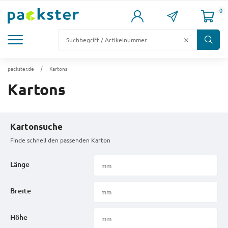
0
KARTONS
VERSANDKARTONS
VERSANDVERPACKUNG
FÜLL- & POLSTERMATERIAL
LAGER & PALETTIERUNG
packster.de
Kartons
Kartons
Kartonsuche
Finde schnell den passenden Karton
Länge
Breite
Höhe