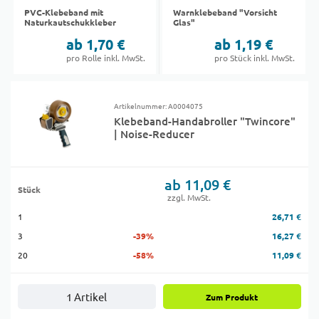
PVC-Klebeband mit
Warnklebeband "Vorsicht
Naturkautschukkleber
Glas"
ab 1,70 €
ab 1,19 €
pro Rolle inkl. MwSt.
pro Stück inkl. MwSt.
Artikelnummer: A0004075
Klebeband-Handabroller "Twincore"
| Noise-Reducer
ab 11,09 €
Stück
zzgl. MwSt.
1
26,71 €
3
-39%
16,27 €
20
-58%
11,09 €
1 Artikel
Zum Produkt