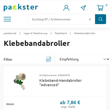
0
KARTONS
VERSANDKARTONS
VERSANDVERPACKUNG
FÜLL- & POLSTERMATERIAL
LAGER & PALETTIERUNG
packster.de
Lager & Palettierung
Paketband
Klebebandabroller
Klebebandabroller
Filter
Artikelnummer: A0004545
Klebeband-Handabroller
"Advanced"
ab 7,86 €
Stück
zzgl. MwSt.