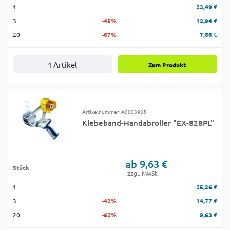
1
23,49 €
3
-45%
12,94 €
20
-67%
7,86 €
1 Artikel
Zum Produkt
Artikelnummer: A0003935
Klebeband-Handabroller "EX-828PL"
ab 9,63 €
Stück
zzgl. MwSt.
1
25,26 €
3
-42%
14,77 €
20
-62%
9,63 €