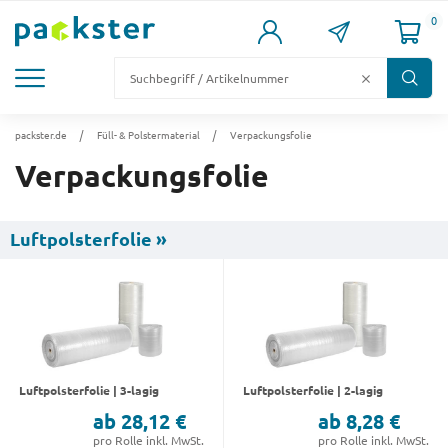
0
KARTONS
VERSANDKARTONS
VERSANDVERPACKUNG
FÜLL- & POLSTERMATERIAL
LAGER & PALETTIERUNG
packster.de
Füll- & Polstermaterial
Verpackungsfolie
Verpackungsfolie
Luftpolsterfolie »
Luftpolsterfolie | 3-lagig
Luftpolsterfolie | 2-lagig
ab 28,12 €
ab 8,28 €
pro Rolle inkl. MwSt.
pro Rolle inkl. MwSt.