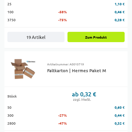
25
1,10 €
100
-58%
0,46 €
3750
-75%
0,28 €
19 Artikel
Zum Produkt
Artikelnummer: A0010719
Faltkarton | Hermes Paket M
ab 0,32 €
Stück
zzgl. MwSt.
50
0,60 €
300
-27%
0,44 €
2800
-47%
0,32 €