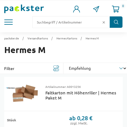
0
KARTONS
VERSANDKARTONS
VERSANDVERPACKUNG
FÜLL- & POLSTERMATERIAL
LAGER & PALETTIERUNG
packster.de
Versandkartons
Hermes Kartons
Hermes M
Hermes M
Filter
Artikelnummer: A0013256
Faltkarton mit Höhenriller | Hermes
Paket M
ab 0,28 €
Stück
zzgl. MwSt.