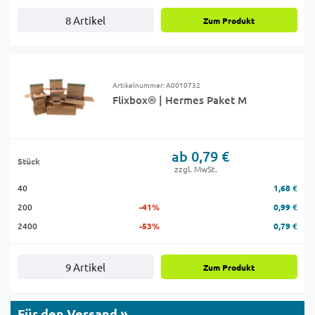
8 Artikel
Zum Produkt
Artikelnummer: A0010732
Flixbox® | Hermes Paket M
ab 0,79 €
Stück
zzgl. MwSt.
40
1,68 €
200
-41%
0,99 €
2400
-53%
0,79 €
9 Artikel
Zum Produkt
Für den Versand »