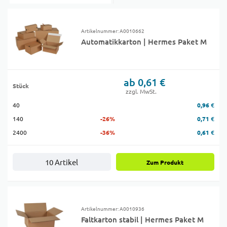
Artikelnummer: A0010662
Automatikkarton | Hermes Paket M
ab 0,61 €
Stück
zzgl. MwSt.
40
0,96 €
140
-26%
0,71 €
2400
-36%
0,61 €
10 Artikel
Zum Produkt
Artikelnummer: A0010936
Faltkarton stabil | Hermes Paket M