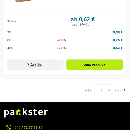
ab 0,62 €
Stück
zzgl. MwSt.
20
0,95 €
80
-20%
0,76 €
480
-35%
0,62 €
7 Artikel
Zum Produkt
Seite
von
1
040 / 72 77 88 70