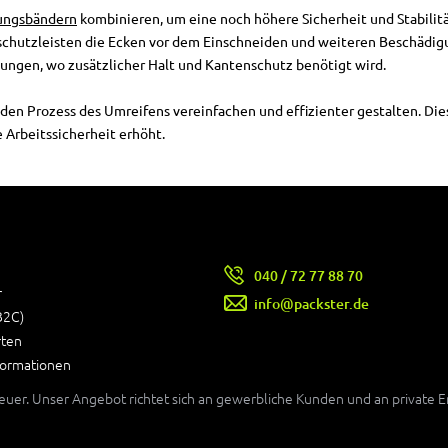
ungsbändern
kombinieren, um eine noch höhere Sicherheit und Stabilitä
chutzleisten die Ecken vor dem Einschneiden und weiteren Beschädig
ngen, wo zusätzlicher Halt und Kantenschutz benötigt wird.
 den Prozess des Umreifens vereinfachen und effizienter gestalten. Die
 Arbeitssicherheit erhöht.
040 / 72 77 88 70
r
info@packster.de
B2C)
rten
formationen
teuer. Unser Angebot richtet sich an gewerbliche Kunden und an private 