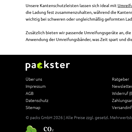
Unsere Kantenschutzleisten lassen sich ideal mit
Umreif
die Ladung fest zusammenzuhalten, während die Kantens
wichtig bei schweren oder ungleichmäßig geformten Ladu
Zusätzlich bieten wir passende Umreifungsgeräte an, die
Anwendung der Umreifungsbänder, was Zeit spart und die
Über uns
Ratgeber
Impressum
Newslette
AGB
Widerruf (
Datenschutz
Zahlungsa
Sitemap
Versandin
© packs GmbH 2026 | Alle Preise zzgl. gesetzl. Mehrwerts