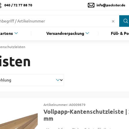
040 / 72 77 88 70
info@packster.de
artons
Versandverpackung
Füll- & P
enschutzleisten
isten
Artikelnummer: A0009879
Vollpapp-Kantenschutzleiste | 
mm