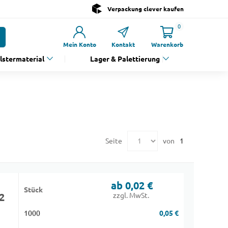
Verpackung clever kaufen
0
Mein Konto
Kontakt
Warenkorb
olstermaterial
Lager & Palettierung
Seite
von
1
ab 0,02 €
Stück
2
zzgl. MwSt.
1000
0,05 €