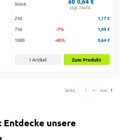
ab 0,64 €
Stück
zzgl. MwSt.
250
1,17 €
750
-7%
1,09 €
1000
-45%
0,64 €
1 Artikel
Zum Produkt
Seite
von
1
e: Entdecke unsere
n