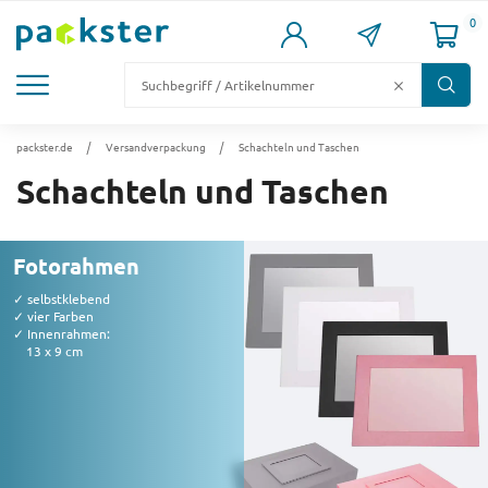
0
KARTONS
VERSANDKARTONS
VERSANDVERPACKUNG
FÜLL- & POLSTERMATERIAL
LAGER & PALETTIERUNG
packster.de
Versandverpackung
Schachteln und Taschen
Schachteln und Taschen
Fotorahmen
✓ selbstklebend
✓ vier Farben
✓ Innenrahmen:
13 x 9 cm