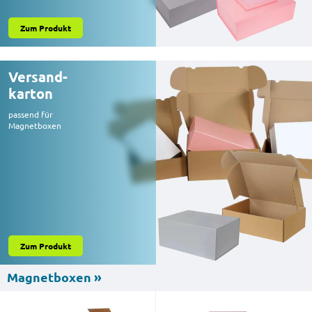
Zum Produkt
Versand-
karton
passend für
Magnetboxen
Zum Produkt
Magnetboxen »