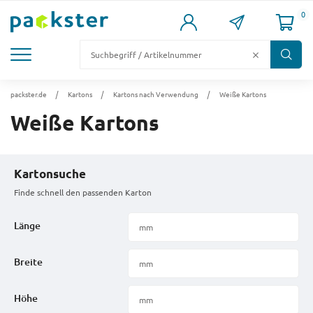
0
KARTONS
VERSANDKARTONS
VERSANDVERPACKUNG
FÜLL- & POLSTERMATERIAL
LAGER & PALETTIERUNG
packster.de
Kartons
Kartons nach Verwendung
Weiße Kartons
Weiße Kartons
Kartonsuche
Finde schnell den passenden Karton
Länge
Breite
Höhe