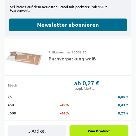
Sei immer auf dem neuesten Stand mit packster! *ab 150 €
Warenwert.
Newsletter abonnieren
Artikelnummer: A0008130
Buchverpackung weiß
ab 0,27 €
Stück
zzgl. MwSt.
75
0,80 €
450
-49%
0,41 €
3600
-66%
0,27 €
3 Artikel
Zum Produkt