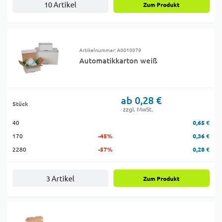
10 Artikel
Zum Produkt
Artikelnummer: A0010079
Automatikkarton weiß
ab 0,28 €
Stück
zzgl. MwSt.
40
0,65 €
170
-45%
0,36 €
2280
-57%
0,28 €
3 Artikel
Zum Produkt