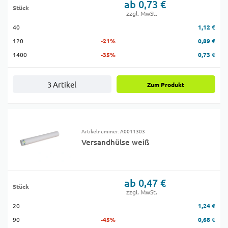
ab 0,73 €
Stück
zzgl. MwSt.
40
1,12 €
120
-21%
0,89 €
1400
-35%
0,73 €
3 Artikel
Zum Produkt
Artikelnummer: A0011303
Versandhülse weiß
ab 0,47 €
Stück
zzgl. MwSt.
20
1,24 €
90
-45%
0,68 €