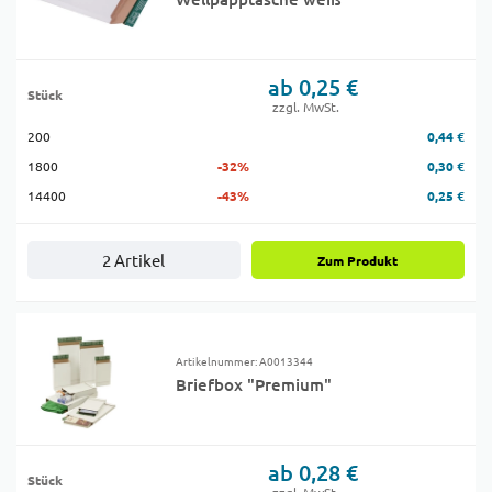
ab 0,25 €
Stück
zzgl. MwSt.
200
0,44 €
1800
-32%
0,30 €
14400
-43%
0,25 €
2 Artikel
Zum Produkt
Artikelnummer: A0013344
Briefbox "Premium"
ab 0,28 €
Stück