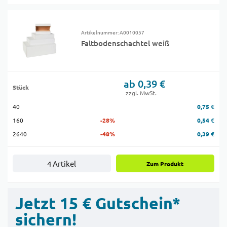
Artikelnummer: A0010057
Faltbodenschachtel weiß
ab 0,39 €
Stück
zzgl. MwSt.
40
0,75 €
160
-28%
0,54 €
2640
-48%
0,39 €
4 Artikel
Zum Produkt
Jetzt 15 € Gutschein*
sichern!