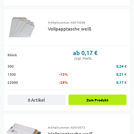
Artikelnummer: A0010066
Vollpapptasche weiß
ab 0,17 €
Stück
zzgl. MwSt.
300
0,24 €
1500
-13%
0,21 €
22000
-29%
0,17 €
8 Artikel
Zum Produkt
Artikelnummer: A0010073
Wellpapptasche weiß