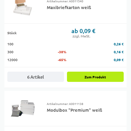
Artikelnummer: A0011540
Maxibriefkarton weiß
ab 0,09 €
Stück
zzgl. MwSt.
100
0,26 €
300
-38%
0,16 €
12000
-65%
0,09 €
6 Artikel
Zum Produkt
Artikelnummer: A0011138
Modulbox "Premium" weiß