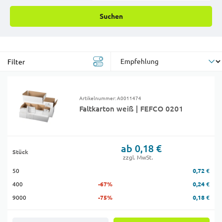
Suchen
Filter
Artikelnummer: A0011474
Faltkarton weiß | FEFCO 0201
ab 0,18 €
Stück
zzgl. MwSt.
50
0,72 €
400
-67%
0,24 €
9000
-75%
0,18 €