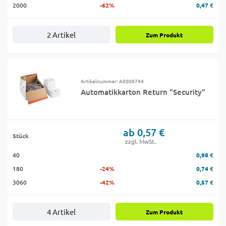
2000
-62%
0,47 €
2 Artikel
Zum Produkt
Artikelnummer: A0009744
Automatikkarton Return "Security"
ab 0,57 €
Stück
zzgl. MwSt.
40
0,98 €
180
-24%
0,74 €
3060
-42%
0,57 €
4 Artikel
Zum Produkt