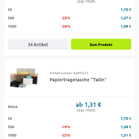
zzgl. MwSt.
50
1,70 €
500
-25%
1,27 €
1000
-36%
1,09 €
34 Artikel
Zum Produkt
Artikelnummer: A0005272
Papiertragetasche "Tallin"
ab 1,31 €
Stück
zzgl. MwSt.
50
1,70 €
500
-19%
1,38 €
1000
-23%
1,31 €