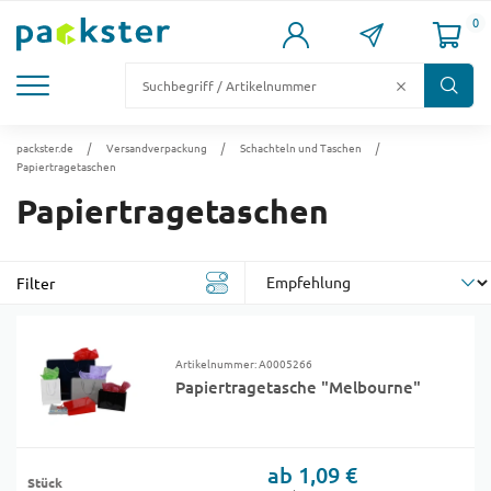
0
KARTONS
VERSANDKARTONS
VERSANDVERPACKUNG
FÜLL- & POLSTERMATERIAL
LAGER & PALETTIERUNG
packster.de
Versandverpackung
Schachteln und Taschen
Papiertragetaschen
Papiertragetaschen
Filter
Artikelnummer: A0005266
Papiertragetasche "Melbourne"
ab 1,09 €
Stück