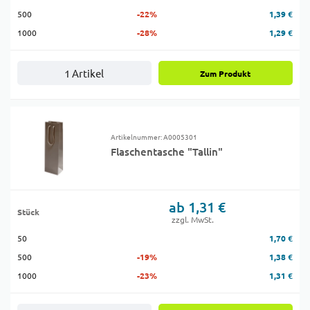
500
-22%
1,39 €
1000
-28%
1,29 €
1 Artikel
Zum Produkt
Artikelnummer: A0005301
Flaschentasche "Tallin"
ab 1,31 €
Stück
zzgl. MwSt.
50
1,70 €
500
-19%
1,38 €
1000
-23%
1,31 €