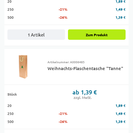
20
1,89 €
250
-21%
1,49 €
500
-26%
1,39 €
1 Artikel
Zum Produkt
Artikelnummer: A0006485
Weihnachts-Flaschentasche "Tanne"
ab 1,39 €
Stück
zzgl. MwSt.
20
1,89 €
250
-21%
1,49 €
500
-26%
1,39 €