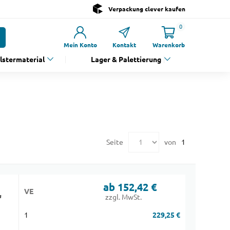
Verpackung clever kaufen
0
Mein Konto
Kontakt
Warenkorb
olstermaterial
Lager & Palettierung
Seite
von
1
ab 152,42 €
VE
"
zzgl. MwSt.
1
229,25 €