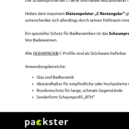
Die Schaumprofile der C-Serie sind ideale Abstandhalter 
Neben dem massivem
Distanzpolster „C Rectangular“
g
unterscheidet sich allerdings durch seinen Hohlraum inn
Ein spezieller Schutz für Badkeramiken ist das
Schaumpro
Von Badewannen.
Alle
NOMAPACK®
C-Profile sind als Stückware lieferbar.
Anwendungsbereiche:
Glas und Badkeramik
Abstandhalter für empfindliche oder hochpolierte
Rundumschutz für lange, schmale Gegenstände
Sonderform Schaumprofil „BTH“