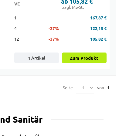
ab 105,82 €
VE
zzgl. MwSt.
1
167,87 €
4
-27%
122,13 €
12
-37%
105,82 €
1 Artikel
Zum Produkt
Seite
von
1
nd Sanitär