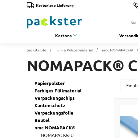
Kostenlose Lieferung
Kartons
Versandk
packster.de
Füll- & Polstermaterial
nmc NOMAPACK®
NOMAPACK® C
Papierpolster
Farbiges Füllmaterial
Verpackungschips
Kantenschutz
Verpackungsfolie
Beutel
nmc NOMAPACK®
NOMAPACK® U