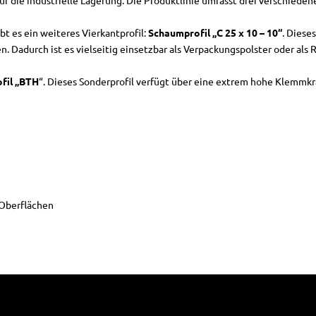
für die industrielle Lagerung. Die Produktlinie umfasst drei verschiede
ibt es ein weiteres Vierkantprofil:
Schaumprofil „C 25 x 10 – 10“
. Diese
en. Dadurch ist es vielseitig einsetzbar als Verpackungspolster oder 
fil „BTH
“. Dieses Sonderprofil verfügt über eine extrem hohe Klemmk
 Oberflächen