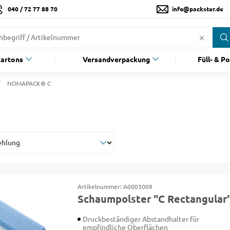
040 / 72 77 88 70
info@packster.de
artons
Versandverpackung
Füll- & P
NOMAPACK® C
Artikelnummer: A0003009
Schaumpolster "C Rectangular
Druckbeständiger Abstandhalter für
empfindliche Oberflächen