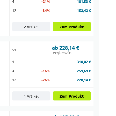
4
-21%
181,53 €
12
-34%
152,42 €
2 Artikel
Zum Produkt
ab 228,14 €
VE
zzgl. MwSt.
1
310,02 €
4
-16%
259,69 €
12
-26%
228,14 €
1 Artikel
Zum Produkt