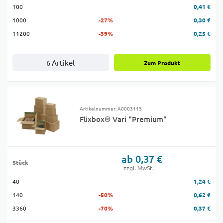
100
0,41 €
1000
-27%
0,30 €
11200
-39%
0,25 €
6 Artikel
Zum Produkt
Artikelnummer: A0003115
Flixbox® Vari "Premium"
ab 0,37 €
Stück
zzgl. MwSt.
40
1,24 €
140
-50%
0,62 €
3360
-70%
0,37 €