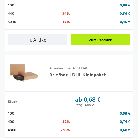
100
0,85 €
440
-34%
0,56 €
5040
-46%
0,46 €
10 Artikel
Zum Produkt
Artikelnummer: A0013340
Briefbox | DHL Kleinpaket
ab 0,68 €
Stück
zzgl. MwSt.
100
0,95 €
400
-22%
0,74 €
4800
-28%
0,68 €