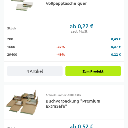
Vollpapptasche quer
ab 0,22 €
Stück
zzgl. MwSt.
200
0,43 €
1600
-37%
0,27 €
29400
-49%
0,22 €
4 Artikel
Zum Produkt
Artikelnummer: A0003387
Buchverpackung "Premium
ExtraSafe"
ab 0,52 €