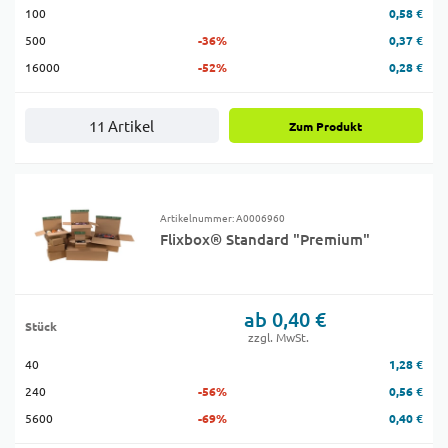
100
0,58 €
500
-36%
0,37 €
16000
-52%
0,28 €
11 Artikel
Zum Produkt
Artikelnummer: A0006960
Flixbox® Standard "Premium"
ab 0,40 €
Stück
zzgl. MwSt.
40
1,28 €
240
-56%
0,56 €
5600
-69%
0,40 €