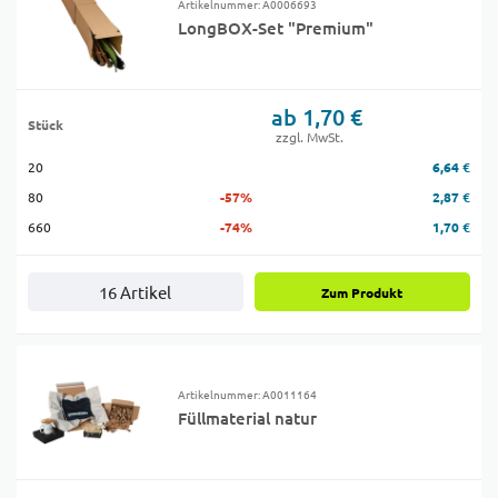
Artikelnummer: A0006693
LongBOX-Set "Premium"
ab 1,70 €
Stück
zzgl. MwSt.
20
6,64 €
80
-57%
2,87 €
660
-74%
1,70 €
16 Artikel
Zum Produkt
Artikelnummer: A0011164
Füllmaterial natur