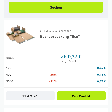
Suchen
Artikelnummer: A0002880
Buchverpackung "Eco"
ab 0,37 €
Stück
zzgl. MwSt.
100
0,75 €
400
-36%
0,48 €
5040
-51%
0,37 €
11 Artikel
Zum Produkt