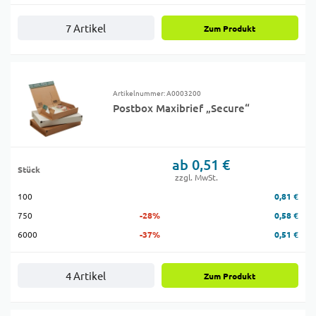
7 Artikel
Zum Produkt
Artikelnummer: A0003200
Postbox Maxibrief „Secure“
ab 0,51 €
Stück
zzgl. MwSt.
100
0,81 €
750
-28%
0,58 €
6000
-37%
0,51 €
4 Artikel
Zum Produkt