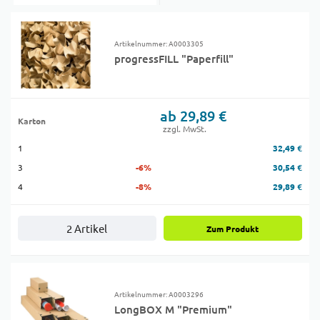
Artikelnummer: A0003305
progressFILL "Paperfill"
ab 29,89 €
Karton
zzgl. MwSt.
1
32,49 €
3
-6%
30,54 €
4
-8%
29,89 €
2 Artikel
Zum Produkt
Artikelnummer: A0003296
LongBOX M "Premium"