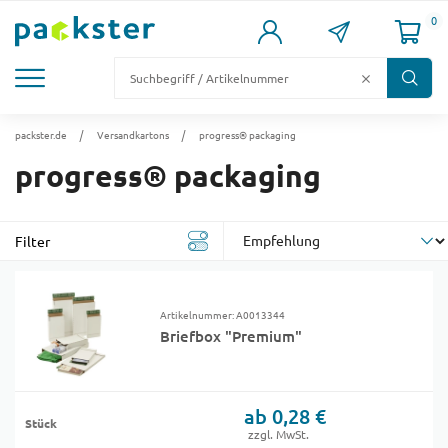
0
KARTONS
VERSANDKARTONS
VERSANDVERPACKUNG
FÜLL- & POLSTERMATERIAL
LAGER & PALETTIERUNG
packster.de
Versandkartons
progress® packaging
progress® packaging
Filter
Artikelnummer: A0013344
Briefbox "Premium"
ab 0,28 €
Stück
zzgl. MwSt.