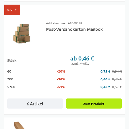
SALE
Artikelnummer: A0009378
Post-Versandkarton Mailbox
ab 0,46 €
Stück
zzgl. MwSt.
60
-20%
0,75 €
0,94 €
200
-36%
0,60 €
0,75 €
5760
-51%
0,46 €
0,57 €
6 Artikel
Zum Produkt