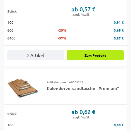
ab 0,57 €
Stück
zzgl. MwSt.
100
0,91 €
600
-29%
0,65 €
6400
-37%
0,57 €
2 Artikel
Zum Produkt
Artikelnummer: A0003211
Kalenderversandtasche "Premium"
ab 0,62 €
Stück
zzgl. MwSt.
100
0,99 €