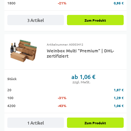
1800
-21%
0,95 €
3 Artikel
Zum Produkt
Artikelnummer: A0003412
Weinbox Multi "Premium" | DHL-
zertifiziert
ab 1,06 €
Stück
zzgl. MwSt.
20
1,87 €
100
-31%
1,29 €
4200
-43%
1,06 €
1 Artikel
Zum Produkt