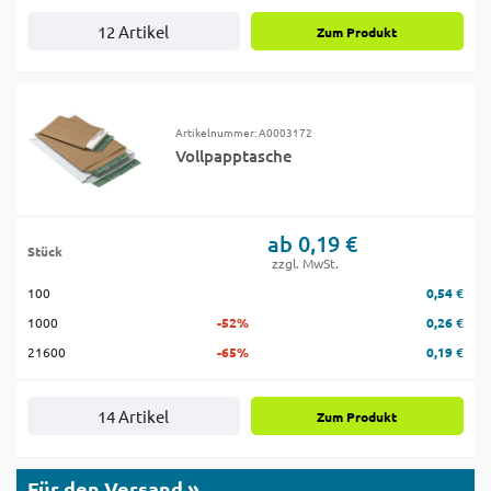
12 Artikel
Zum Produkt
Artikelnummer: A0003172
Vollpapptasche
ab 0,19 €
Stück
zzgl. MwSt.
100
0,54 €
1000
-52%
0,26 €
21600
-65%
0,19 €
14 Artikel
Zum Produkt
Für den Versand »