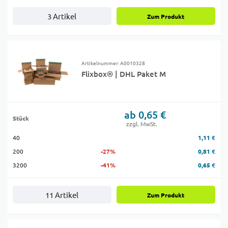
3 Artikel
Zum Produkt
Artikelnummer: A0010328
Flixbox® | DHL Paket M
ab 0,65 €
Stück
zzgl. MwSt.
40
1,11 €
200
-27%
0,81 €
3200
-41%
0,65 €
11 Artikel
Zum Produkt