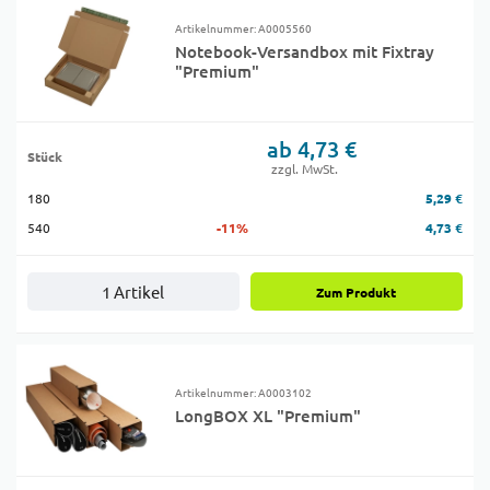
Artikelnummer: A0005560
Notebook-Versandbox mit Fixtray
"Premium"
ab 4,73 €
Stück
zzgl. MwSt.
180
5,29 €
540
-11%
4,73 €
1 Artikel
Zum Produkt
Artikelnummer: A0003102
LongBOX XL "Premium"