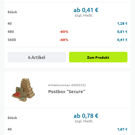
ab 0,41 €
Stück
zzgl. MwSt.
40
1,28 €
480
-60%
0,51 €
5600
-68%
0,41 €
6 Artikel
Zum Produkt
Artikelnummer: A0003353
Postbox "Secure"
ab 0,78 €
Stück
zzgl. MwSt.
40
1,67 €