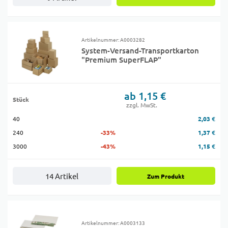
Artikelnummer: A0003282
System-Versand-Transportkarton
"Premium SuperFLAP"
ab 1,15 €
Stück
zzgl. MwSt.
40
2,03 €
240
-33%
1,37 €
3000
-43%
1,15 €
14 Artikel
Zum Produkt
Artikelnummer: A0003133