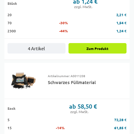
ab 1,24 €
Stück
zzgl. MwSt.
20
2,21 €
70
-30%
1,54 €
2300
-44%
1,24 €
4 Artikel
Zum Produkt
Artikelnummer: A0011208
Schwarzes Füllmaterial
ab 58,50 €
Sack
zzgl. MwSt.
5
72,28 €
15
-14%
61,85 €