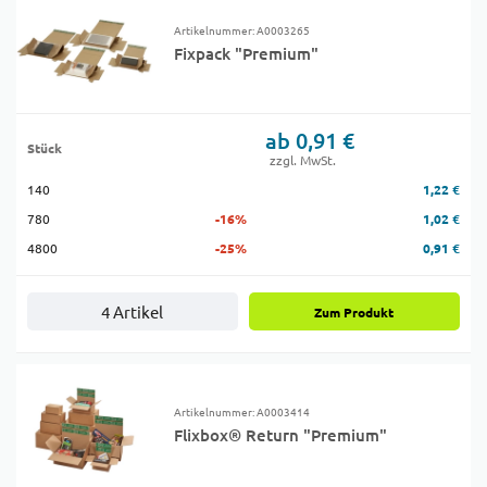
Artikelnummer: A0003265
Fixpack "Premium"
ab 0,91 €
Stück
zzgl. MwSt.
140
1,22 €
780
-16%
1,02 €
4800
-25%
0,91 €
4 Artikel
Zum Produkt
Artikelnummer: A0003414
Flixbox® Return "Premium"