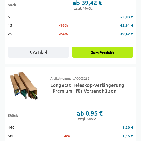
ab 39,42 €
Sack
zzgl. MwSt.
5
52,03 €
15
-18%
42,91 €
25
-24%
39,42 €
6 Artikel
Zum Produkt
Artikelnummer: A0003292
LongBOX Teleskop-Verlängerung
"Premium" für Versandhülsen
ab 0,95 €
Stück
zzgl. MwSt.
440
1,20 €
580
-4%
1,15 €