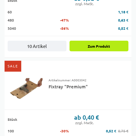
Stück
zzgl. MwSt.
60
1,18 €
480
-47%
0,63 €
5040
-56%
0,52 €
10 Artikel
Zum Produkt
SALE
Artikelnummer: A0003042
Fixtray "Premium"
ab 0,40 €
Stück
zzgl. MwSt.
100
-30%
0,52 €
0,75 €