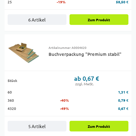
25
-19%
58,50 €
6 Artikel
Zum Produkt
Artikelnummer: A0004620
Buchverpackung "Premium stabil"
ab 0,67 €
Stück
zzgl. MwSt.
60
1,31 €
360
-40%
0,79 €
4320
-49%
0,67 €
5 Artikel
Zum Produkt