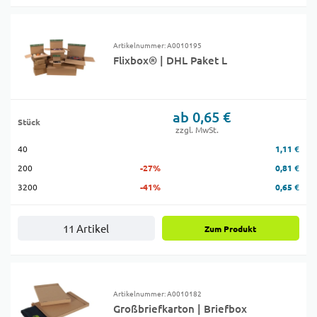
Artikelnummer: A0010195
Flixbox® | DHL Paket L
ab 0,65 €
Stück
zzgl. MwSt.
40
1,11 €
200
-27%
0,81 €
3200
-41%
0,65 €
11 Artikel
Zum Produkt
Artikelnummer: A0010182
Großbriefkarton | Briefbox