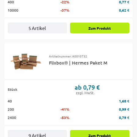
400
-22%
0,77 €
10000
-37%
0,62 €
5 Artikel
Zum Produkt
Artikelnummer: A0010732
Flixbox® | Hermes Paket M
ab 0,79 €
Stück
zzgl. MwSt.
40
1,68 €
200
-41%
0,99 €
2400
-53%
0,79 €
9 Artikel
Zum Produkt