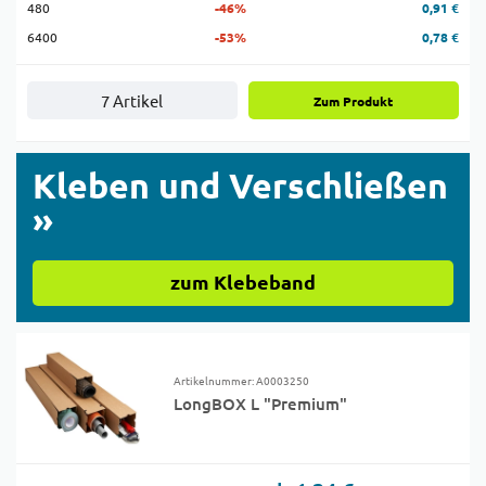
480
-46%
0,91 €
6400
-53%
0,78 €
7 Artikel
Zum Produkt
Kleben und Verschließen
»
zum Klebeband
Artikelnummer: A0003250
LongBOX L "Premium"