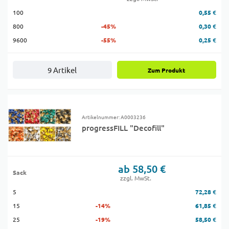
100
0,55 €
800
-45%
0,30 €
9600
-55%
0,25 €
9 Artikel
Zum Produkt
Artikelnummer: A0003236
progressFILL "Decofill"
ab 58,50 €
Sack
zzgl. MwSt.
5
72,28 €
15
-14%
61,85 €
25
-19%
58,50 €