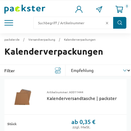
0
KARTONS
VERSANDKARTONS
VERSANDVERPACKUNG
FÜLL- & POLSTERMATERIAL
LAGER & PALETTIERUNG
packster.de
Versandverpackung
Kalenderverpackungen
Kalenderverpackungen
Filter
Artikelnummer: A0011444
Kalenderversandtasche | packster
ab 0,35 €
Stück
zzgl. MwSt.