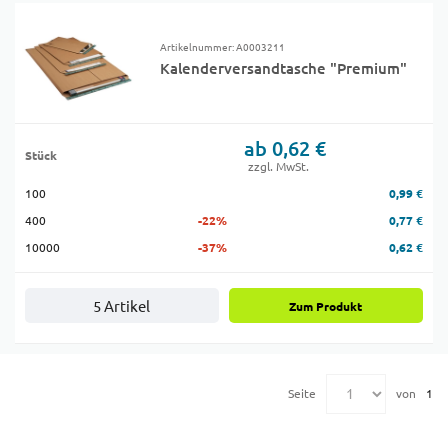
Artikelnummer: A0003211
Kalenderversandtasche "Premium"
ab 0,62 €
Stück
zzgl. MwSt.
100
0,99 €
400
-22%
0,77 €
10000
-37%
0,62 €
5 Artikel
Zum Produkt
Seite
von
1