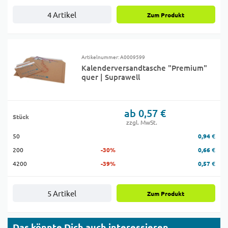
4 Artikel
Zum Produkt
Artikelnummer: A0009599
Kalenderversandtasche "Premium"
quer | Suprawell
ab 0,57 €
Stück
zzgl. MwSt.
50
0,94 €
200
-30%
0,66 €
4200
-39%
0,57 €
5 Artikel
Zum Produkt
Das könnte Dich auch interessieren