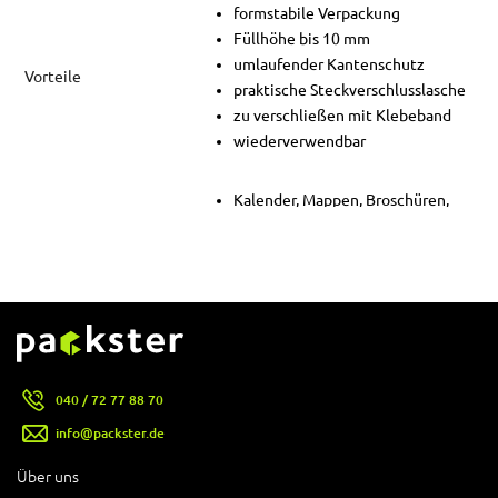
formstabile Verpackung
Füllhöhe bis 10 mm
umlaufender Kantenschutz
Vorteile
praktische Steckverschlusslasche
zu verschließen mit Klebeband
wiederverwendbar
Kalender, Mappen, Broschüren,
Dokumente
alle anderen flachen Produkte: z.B.
Einsatzbereiche
Schreibunterlagen, einzelne
Kunstdrucke oder auch Gemälde
ohne Rahmen
040 / 72 77 88 70
info@packster.de
Über uns