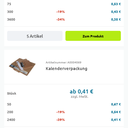
75
0,53 €
300
-19%
0,43 €
3600
-34%
0,35 €
5 Artikel
Zum Produkt
Artikelnummer: A0004069
Kalenderverpackung
ab 0,41 €
Stück
zzgl. MwSt.
50
0,67 €
200
-19%
0,54 €
2400
-39%
0,41 €