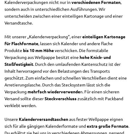
Kalenderverpackungen nicht nur in
verschiedenen Formaten
,
sondern auch in unterschiedlichen Ausführungen. Wir
unterscheiden zwischen einer einteiligen Kartonage und einer
Versandtasche.
Mit unserer „Kalenderverpackung“, einer
einteiligen Kartonage
für Flachformate
, lassen sich Kalender und andere flache
Produkte
bis 10 mm Höhe
verschicken. Die formstabile
Verpackung aus Wellpappe besitzt eine
hohe Knick- und
Stoßfestigkeit
. Durch den umlaufenden Kantenschutz ist der
Inhalt hervorragend vor den Belastungen des Transports
geschützt. Zum einfachen und schnellen Verschließen dient eine
Arretierungslasche. Durch das Stecksystem lässt sich die
Verpackung
mehrfach wiederverwende
n. Für einen sicheren
Versand sollte dieser
Steckverschluss
zusätzlich mit Packband
verklebt werden.
Unsere
Kalenderversandtaschen
aus fester Wellpappe eignen
sich für alle gängigen Kalenderformate und
extra große Formate
.
Du erhältst sie bei uns in verschiedenen Abmessungen, passend