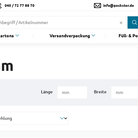
040 / 72 77 88 70
info@packster.de
artons
Versandverpackung
Füll- & P
mm
Länge
Breite