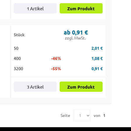
1 Artikel
Zum Produkt
ab 0,91 €
Stück
zzgl. MwSt.
50
2,01 €
400
-46%
1,08 €
3200
-55%
0,91 €
3 Artikel
Zum Produkt
Seite
von
1