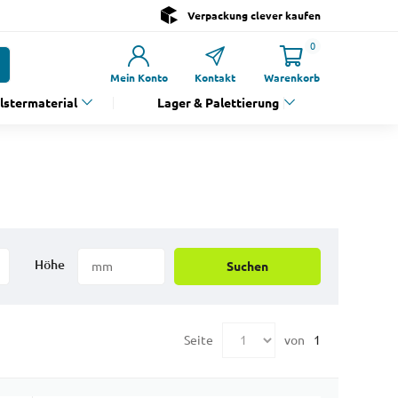
Verpackung clever kaufen
0
Mein Konto
Kontakt
Warenkorb
olstermaterial
Lager & Palettierung
Höhe
Suchen
Seite
von
1