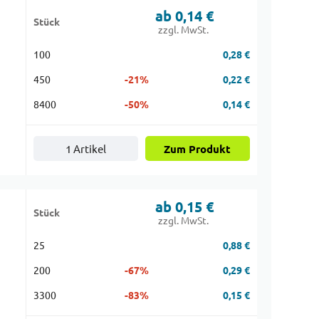
ab 0,14 €
Stück
|
zzgl. MwSt.
100
0,28 €
450
-21%
0,22 €
8400
-50%
0,14 €
1 Artikel
Zum Produkt
ab 0,15 €
Stück
zzgl. MwSt.
25
0,88 €
200
-67%
0,29 €
3300
-83%
0,15 €