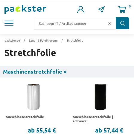
0
KARTONS
VERSANDKARTONS
VERSANDVERPACKUNG
FÜLL- & POLSTERMATERIAL
LAGER & PALETTIERUNG
packster.de
Lager & Palettierung
Stretchfolie
Stretchfolie
Maschinenstretchfolie »
Maschinenstretchfolie
Maschinenstretchfolie |
schwarz
ab 55,54 €
ab 57,44 €