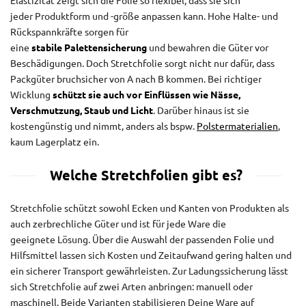
Elastizität zeigt sich die Folie so flexibel, dass sie sich
jeder Produktform und -größe anpassen kann. Hohe Halte- und
Rückspannkräfte sorgen für
eine
stabile Palettensicherung
und bewahren die Güter vor
Beschädigungen. Doch Stretchfolie sorgt nicht nur dafür, dass
Packgüter bruchsicher von A nach B kommen. Bei richtiger
Wicklung
schützt sie auch vor Einflüssen wie Nässe,
Verschmutzung, Staub und Licht
. Darüber hinaus ist sie
kostengünstig und nimmt, anders als bspw.
Polstermaterialien
,
kaum Lagerplatz ein.
Welche Stretchfolien gibt es?
Stretchfolie schützt sowohl Ecken und Kanten von Produkten als
auch zerbrechliche Güter und ist für jede Ware die
geeignete Lösung. Über die Auswahl der passenden Folie und
Hilfsmittel lassen sich Kosten und Zeitaufwand gering halten und
ein sicherer Transport gewährleisten. Zur Ladungssicherung lässt
sich Stretchfolie auf zwei Arten anbringen: manuell oder
maschinell. Beide Varianten stabilisieren Deine Ware auf