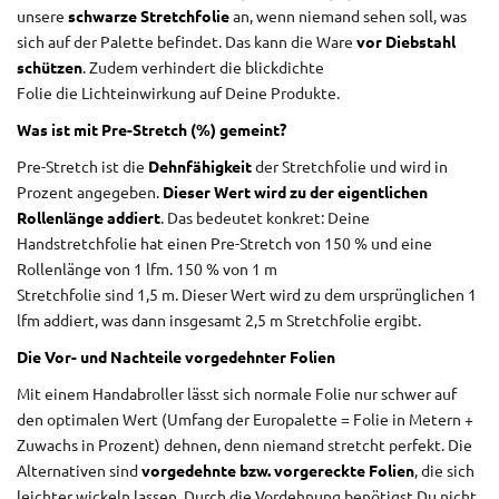
unsere
schwarze Stretchfolie
an, wenn niemand sehen soll, was
sich auf der Palette befindet. Das kann die Ware
vor Diebstahl
schützen
. Zudem verhindert die blickdichte
Folie die Lichteinwirkung auf Deine Produkte.
Was ist mit Pre-Stretch (%) gemeint?
Pre-Stretch ist die
Dehnfähigkeit
der Stretchfolie und wird in
Prozent angegeben.
Dieser Wert wird zu der eigentlichen
Rollenlänge addiert
. Das bedeutet konkret: Deine
Handstretchfolie hat einen Pre-Stretch von 150 % und eine
Rollenlänge von 1 lfm. 150 % von 1 m
Stretchfolie sind 1,5 m. Dieser Wert wird zu dem ursprünglichen 1
lfm addiert, was dann insgesamt 2,5 m Stretchfolie ergibt.
Die Vor- und Nachteile vorgedehnter Folien
Mit einem Handabroller lässt sich normale Folie nur schwer auf
den optimalen Wert (Umfang der Europalette = Folie in Metern +
Zuwachs in Prozent) dehnen, denn niemand stretcht perfekt. Die
Alternativen sind
vorgedehnte bzw. vorgereckte Folien
, die sich
leichter wickeln lassen. Durch die Vordehnung benötigst Du nicht