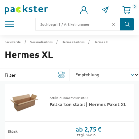
0
KARTONS
VERSANDKARTONS
VERSANDVERPACKUNG
FÜLL- & POLSTERMATERIAL
LAGER & PALETTIERUNG
packster.de
Versandkartons
Hermes Kartons
Hermes XL
Hermes XL
Filter
Artikelnummer: A0010683
Faltkarton stabil | Hermes Paket XL
ab 2,75 €
Stück
zzgl. MwSt.