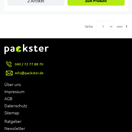
2 Artikel
Zum Produkt
Seite
von
1
040 / 72 77 88 70
info@packster.de
Über uns
Impressum
AGB
Datenschutz
Sitemap
Ratgeber
Newsletter