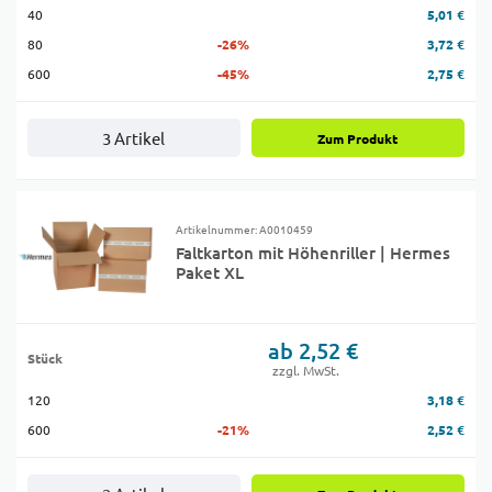
40
5,01 €
80
-26%
3,72 €
600
-45%
2,75 €
3 Artikel
Zum Produkt
Artikelnummer: A0010459
Faltkarton mit Höhenriller | Hermes
Paket XL
ab 2,52 €
Stück
zzgl. MwSt.
120
3,18 €
600
-21%
2,52 €