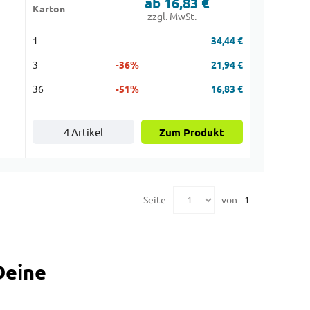
ab 16,83 €
Karton
zzgl. MwSt.
1
34,44 €
3
-36%
21,94 €
36
-51%
16,83 €
4 Artikel
Zum Produkt
Seite
von
1
Deine