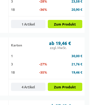
3
-28%
23,58 €
18
-36%
20,90 €
1 Artikel
Zum Produkt
ab 19,46 €
Karton
zzgl. MwSt.
1
30,00 €
3
-27%
21,76 €
18
-35%
19,46 €
4 Artikel
Zum Produkt