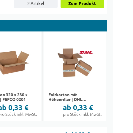
2 Artikel
Zum Produkt
on 320 x 230 x
Faltkarton mit
| FEFCO 0201
Höhenriller | DHL
Päckchen M
ab 0,33 €
ab 0,33 €
pro Stück inkl. MwSt.
pro Stück inkl. MwSt.