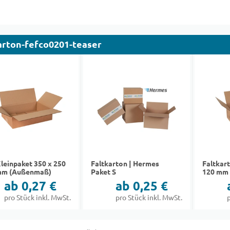
arton-fefco0201-teaser
leinpaket 350 x 250
Faltkarton | Hermes
Faltkart
mm (Außenmaß)
Paket S
120 mm 
ab 0,27 €
ab 0,25 €
pro Stück inkl. MwSt.
pro Stück inkl. MwSt.