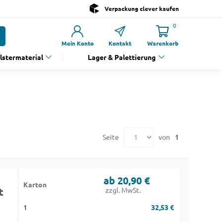
Verpackung clever kaufen
0
Mein Konto
Kontakt
Warenkorb
olstermaterial
Lager & Palettierung
Seite
von
1
ab 20,90 €
Karton
t
zzgl. MwSt.
1
32,53 €