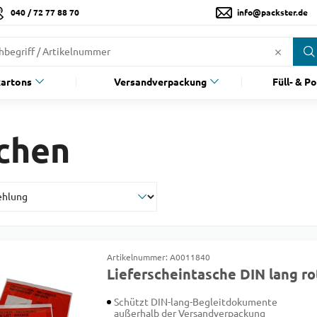
040 / 72 77 88 70
info@packster.de
artons
Versandverpackung
Füll- & P
schen
Artikelnummer: A0011840
Lieferscheintasche DIN lang ro
Schützt DIN-lang-Begleitdokumente
außerhalb der Versandverpackung