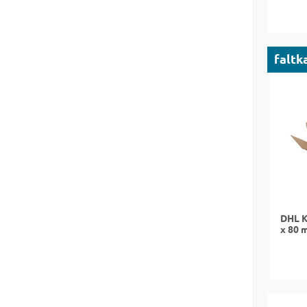
faltk
DHL K
x 80 