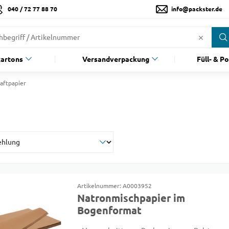
040 / 72 77 88 70
info@packster.de
artons
Versandverpackung
Füll- & P
aftpapier
Artikelnummer: A0003952
Natronmischpapier im
Bogenformat