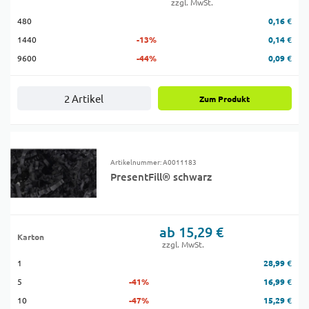
zzgl. MwSt.
480
0,16 €
1440
-13%
0,14 €
9600
-44%
0,09 €
2 Artikel
Zum Produkt
Artikelnummer: A0011183
PresentFill® schwarz
ab 15,29 €
Karton
zzgl. MwSt.
1
28,99 €
5
-41%
16,99 €
10
-47%
15,29 €