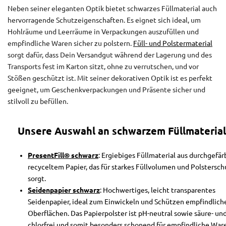
Neben seiner eleganten Optik bietet schwarzes Füllmaterial auch
hervorragende Schutzeigenschaften. Es eignet sich ideal, um
Hohlräume und Leerräume in Verpackungen auszufüllen und
empfindliche Waren sicher zu polstern.
Füll- und Polstermaterial
sorgt dafür, dass Dein Versandgut während der Lagerung und des
Transports fest im Karton sitzt, ohne zu verrutschen, und vor
Stößen geschützt ist. Mit seiner dekorativen Optik ist es perfekt
geeignet, um Geschenkverpackungen und Präsente sicher und
stilvoll zu befüllen.
Unsere Auswahl an schwarzem Füllmaterial
PresentFill® schwarz
: Ergiebiges Füllmaterial aus durchgefä
recyceltem Papier, das für starkes Füllvolumen und Polstersch
sorgt.
Seidenpapier schwarz
: Hochwertiges, leicht transparentes
Seidenpapier, ideal zum Einwickeln und Schützen empfindlich
Oberflächen. Das Papierpolster ist pH-neutral sowie säure- un
chlorfrei und somit besonders schonend für empfindliche War