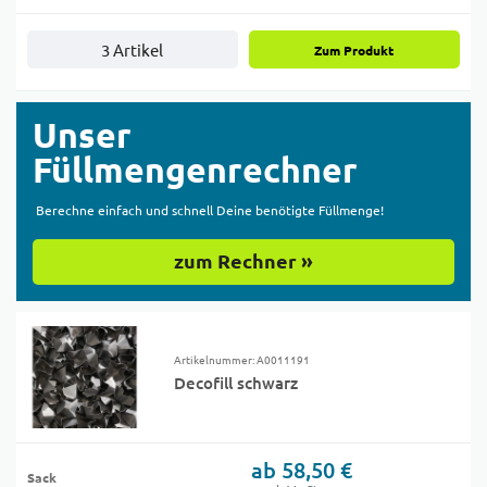
3 Artikel
Zum Produkt
Unser
Füllmengenrechner
Berechne einfach und schnell Deine benötigte Füllmenge!
zum Rechner »
Artikelnummer: A0011191
Decofill schwarz
ab 58,50 €
Sack