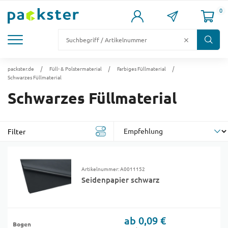
0
KARTONS
VERSANDKARTONS
VERSANDVERPACKUNG
FÜLL- & POLSTERMATERIAL
LAGER & PALETTIERUNG
packster.de
Füll- & Polstermaterial
Farbiges Füllmaterial
Schwarzes Füllmaterial
Schwarzes Füllmaterial
Filter
Artikelnummer: A0011152
Seidenpapier schwarz
ab 0,09 €
Bogen