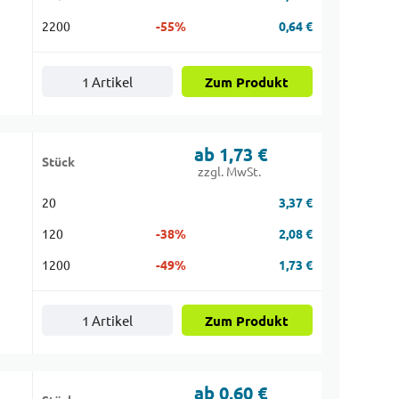
2200
-55%
0,64 €
1 Artikel
Zum Produkt
ab 1,73 €
Stück
|
zzgl. MwSt.
20
3,37 €
120
-38%
2,08 €
1200
-49%
1,73 €
1 Artikel
Zum Produkt
ab 0,60 €