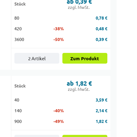
ab 0,39 €
Stück
|
zzgl. MwSt.
80
0,78 €
420
-38%
0,48 €
3600
-50%
0,39 €
2 Artikel
Zum Produkt
ab 1,82 €
Stück
|
zzgl. MwSt.
40
3,59 €
140
-40%
2,14 €
900
-49%
1,82 €