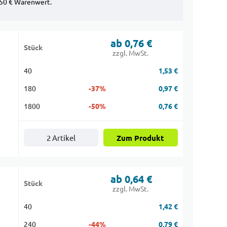
150 € Warenwert.
ab 0,76 €
Stück
|
zzgl. MwSt.
40
1,53 €
180
-37%
0,97 €
1800
-50%
0,76 €
2 Artikel
Zum Produkt
ab 0,64 €
Stück
|
zzgl. MwSt.
40
1,42 €
240
-44%
0,79 €