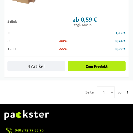
ab 0,59 €
Stück
zzgl. MwSt.
20
1,32 €
60
-44%
0,74 €
1200
-55%
0,59 €
4 Artikel
Zum Produkt
Seite
von
1
040 / 72 77 88 70