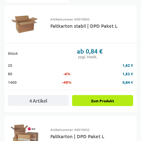
Artikelnummer: A0010603
Faltkarton stabil | DPD Paket L
ab 0,84 €
Stück
zzgl. MwSt.
20
1,62 €
80
-6%
1,52 €
1400
-48%
0,84 €
4 Artikel
Zum Produkt
Artikelnummer: A0010632
Faltkarton | DPD Paket L