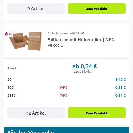
2 Artikel
Zum Produkt
Artikelnummer: A0013265
Faltkarton mit Höhenriller | DPD
Paket L
ab 0,34 €
Stück
zzgl. MwSt.
20
1,40 €
100
-64%
0,51 €
2880
-76%
0,34 €
12 Artikel
Zum Produkt
Für den Versand »