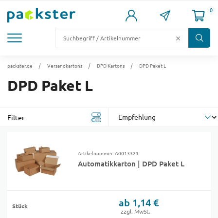
0
KARTONS
VERSANDKARTONS
VERSANDVERPACKUNG
FÜLL- & POLSTERMATERIAL
LAGER & PALETTIERUNG
packster.de
Versandkartons
DPD Kartons
DPD Paket L
DPD Paket L
Filter
Artikelnummer: A0013321
Automatikkarton | DPD Paket L
ab 1,14 €
Stück
zzgl. MwSt.