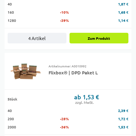
40
1,87 €
160
-10%
1,68 €
1280
-39%
1,14 €
4 Artikel
Zum Produkt
Artikelnummer: A0010992
Flixbox® | DPD Paket L
ab 1,53 €
Stück
zzgl. MwSt.
40
2,39 €
200
-28%
1,72 €
2000
-36%
1,53 €