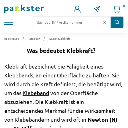
0
KARTONS
VERSANDKARTONS
VERSANDVERPACKUNG
FÜLL- & POLSTERMATERIAL
LAGER & PALETTIERUNG
packster.de
Ratgeber
Was ist Klebkraft
Was bedeutet Klebkraft?
Klebkraft bezeichnet die Fähigkeit eines
Klebebands, an einer Oberfläche zu haften. Sie
wird durch die Kraft definiert, die benötigt wird,
um das
Klebeband
von der Oberfläche
abzuziehen. Die Klebkraft ist ein
entscheidendes Merkmal für die Wirksamkeit
von Klebebändern und wird oft in
Newton (N)