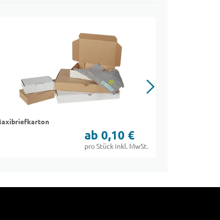
axibriefkarton
DHL Kleinpak
ab 0,10 €
pro Stück inkl. MwSt.