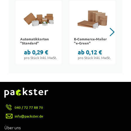
Automatikkarton
E-Commerce-Mailer
M
"Standard"
"e-Green"
"
ab 0,29 €
ab 0,12 €
pro Stück inkl. MwSt.
pro Stück inkl. MwSt.
040 / 72 77 88 70
info@packster.de
Über uns