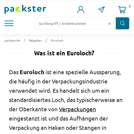
0
KARTONS
VERSANDKARTONS
VERSANDVERPACKUNG
FÜLL- & POLSTERMATERIAL
LAGER & PALETTIERUNG
packster.de
Ratgeber
Euroloch
Was ist ein Euroloch?
Das
Euroloch
ist eine spezielle Aussparung,
die häufig in der Verpackungsindustrie
verwendet wird. Es handelt sich um ein
standardisiertes Loch, das typischerweise an
der Oberkante von
Verpackungen
eingestanzt ist und das Aufhängen der
Verpackung an Haken oder Stangen in