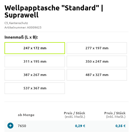
Wellpapptasche "Standard" |
Suprawell
C5, Kantenschutz
Artikelnummer: A0009625
Innenmaß (L x B):
247 x 172 mm
277 x 197 mm
311 x 195 mm
350 x 247 mm
387 x 267 mm
487 x 327 mm
537 x 367 mm
Preis / Stück
Preis / Stück
ab Menge
(exkl. MwSt.)
(inkl. MwSt.)
7650
0,29 €
0,35 €