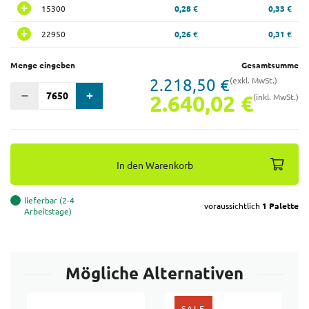
15300
0,28 €
0,33 €
22950
0,26 €
0,31 €
Menge eingeben
Gesamtsumme
2.218,50 €
(exkl. MwSt.)
2.640,02 €
(inkl. MwSt.)
In den Warenkorb
lieferbar (2-4
voraussichtlich
1 Palette
Arbeitstage)
Mögliche Alternativen
SALE