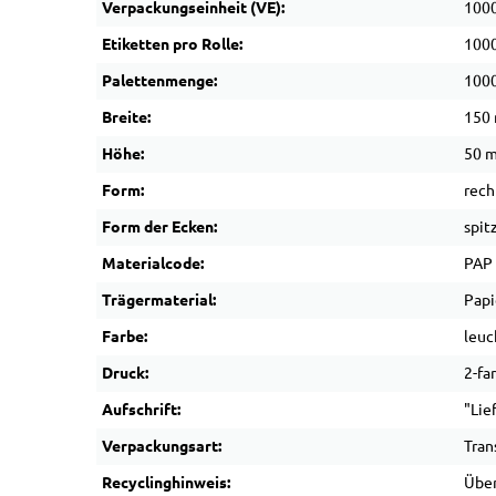
Verpackungseinheit (VE):
1000
Etiketten pro Rolle:
100
Palettenmenge:
1000
Breite:
150
Höhe:
50 
Form:
rech
Form der Ecken:
spit
Materialcode:
PAP
Trägermaterial:
Papi
Farbe:
leuc
Druck:
2-fa
Aufschrift:
"Lie
Verpackungsart:
Tran
Recyclinghinweis:
Über