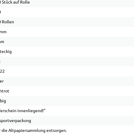
 Stück auf Rolle
0
 Rollen
 mm
mm
teckig
z
 22
er
htrot
rbig
ferschein innenliegend!"
sportverpackung
 die Altpapiersammlung entsorgen.