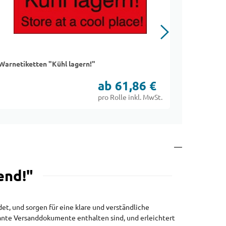
Warnetiketten "Kühl lagern!"
Warnetike
ab 61,86 €
pro Rolle inkl. MwSt.
end!"
et, und sorgen für eine klare und verständliche
ante Versanddokumente enthalten sind, und erleichtert