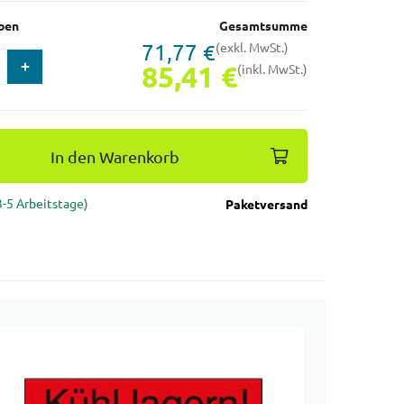
ben
Gesamtsumme
71,77 €
(exkl. MwSt.)
85,41 €
(inkl. MwSt.)
In den Warenkorb
(3-5 Arbeitstage)
Paketversand