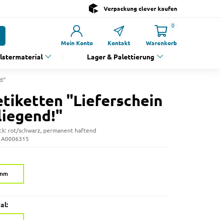
Verpackung clever kaufen
0
Mein Konto
Kontakt
Warenkorb
olstermaterial
Lager & Palettierung
d!"
tiketten "Lieferschein
liegend!"
ck: rot/schwarz, permanent haftend
: A0006315
 mm
al: