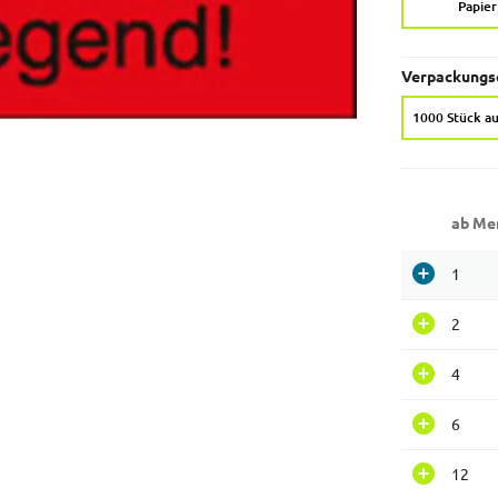
Papier
Verpackungse
1000 Stück au
ab Me
1
2
4
6
12