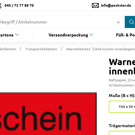
040 / 72 77 88 70
info@packster.de
artons
Versandverpackung
Füll- & P
etiketten
Transportetiketten
Warnetiketten "Lieferschein innenliegen
Warne
innen
Haftpapier, Dru
Artikelnummer
Maße (B x H):
150 x 50
Trägermateri