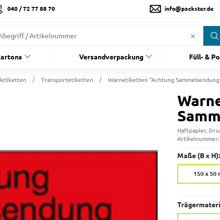
040 / 72 77 88 70
info@packster.de
artons
Versandverpackung
Füll- & P
etiketten
Transportetiketten
Warnetiketten "Achtung Sammelsendung
Warne
Samm
Haftpapier, Dru
Artikelnummer
Maße (B x H):
150 x 50
Trägermateri