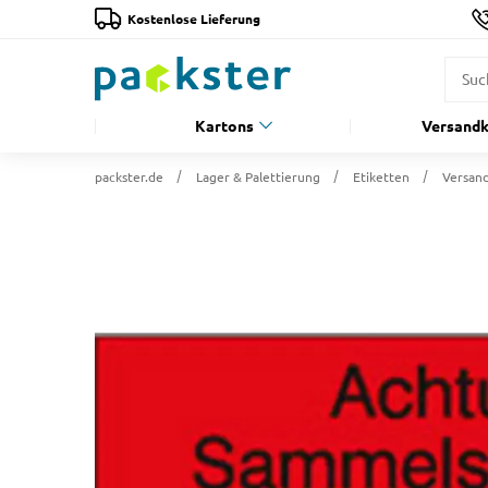
Kostenlose Lieferung
Kartons
Versandk
packster.de
Lager & Palettierung
Etiketten
Versand