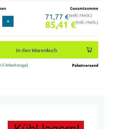
ben
Gesamtsumme
71,77 €
(exkl. MwSt.)
85,41 €
(inkl. MwSt.)
In den Warenkorb
(3-5 Arbeitstage)
Paketversand