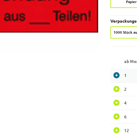
Papier
Verpackungse
1000 Stück au
ab Me
1
2
4
6
12