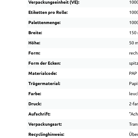
Verpackungseinheit (VE):
1000
Etiketten pro Rolle:
100
Palettenmenge:
1000
Breite:
150
Höhe:
50 
Form:
rech
Form der Ecken:
spit
Materialcode:
PAP
Trägermaterial:
Papi
Farbe:
leuc
Druck:
2-fa
Aufschrift:
"Ach
Verpackungsart:
Tran
Recyclinghinweis:
Über