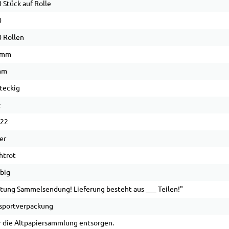
 Stück auf Rolle
0
 Rollen
 mm
mm
teckig
z
 22
er
htrot
rbig
tung Sammelsendung! Lieferung besteht aus ___ Teilen!"
sportverpackung
 die Altpapiersammlung entsorgen.