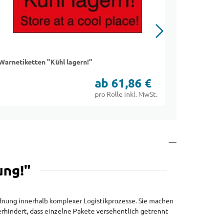
Warnetiketten "Kühl lagern!"
Warnetike
ab 61,86 €
pro Rolle inkl. MwSt.
ng!"
nung innerhalb komplexer Logistikprozesse. Sie machen
rhindert, dass einzelne Pakete versehentlich getrennt