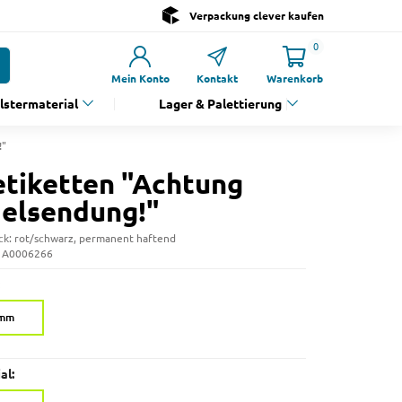
Verpackung clever kaufen
0
Mein Konto
Kontakt
Warenkorb
olstermaterial
Lager & Palettierung
!"
tiketten "Achtung
elsendung!"
ck: rot/schwarz, permanent haftend
: A0006266
 mm
al: