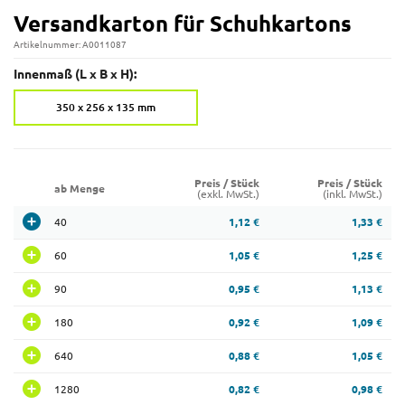
Versandkarton für Schuhkartons
Artikelnummer: A0011087
Innenmaß (L x B x H):
350 x 256 x 135 mm
Preis / Stück
Preis / Stück
ab Menge
(exkl. MwSt.)
(inkl. MwSt.)
40
1,12 €
1,33 €
60
1,05 €
1,25 €
90
0,95 €
1,13 €
180
0,92 €
1,09 €
640
0,88 €
1,05 €
1280
0,82 €
0,98 €