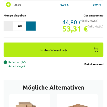
2560
0,79 €
0,94 €
Menge eingeben
Gesamtsumme
44,80 €
(exkl. MwSt.)
53,31 €
(inkl. MwSt.)
In den Warenkorb
lieferbar (1-3
Paketversand
Arbeitstage)
Mögliche Alternativen