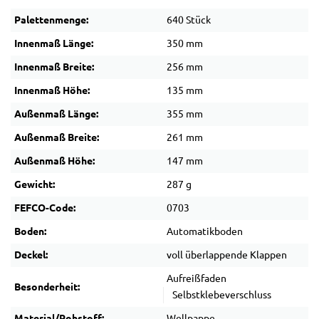
Palettenmenge:
640 Stück
Innenmaß Länge:
350 mm
Innenmaß Breite:
256 mm
Innenmaß Höhe:
135 mm
Außenmaß Länge:
355 mm
Außenmaß Breite:
261 mm
Außenmaß Höhe:
147 mm
Gewicht:
287 g
FEFCO-Code:
0703
Boden:
Automatikboden
Deckel:
voll überlappende Klappen
Aufreißfaden
Besonderheit:
Selbstklebeverschluss
Material/Rohstoff:
Wellpappe