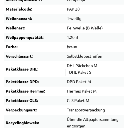
Materialcode:
PAP 20
Wellenanzahl:
1-wellig
Wellenart:
Feinwelle (B-Welle)
Wellpappenqualität:
1.20 B
Farbe:
braun
Verschlussart:
Selbstklebestreifen
DHL Päckchen M
Paketklasse DHL:
DHL Paket S
Paketklasse DPD:
DPD Paket M
Paketklasse Hermes:
Hermes Paket M
Paketklasse GLS:
GLS Paket M
Verpackungsart:
Transportverpackung
Über die Altpapiersammlung
Recyclinghinweis:
entsorgen.