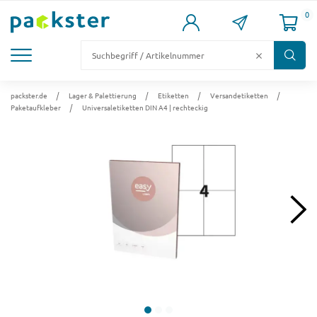
0
KARTONS
VERSANDKARTONS
VERSANDVERPACKUNG
FÜLL- & POLSTERMATERIAL
LAGER & PALETTIERUNG
packster.de
Lager & Palettierung
Etiketten
Versandetiketten
Paketaufkleber
Universaletiketten DIN A4 | rechteckig