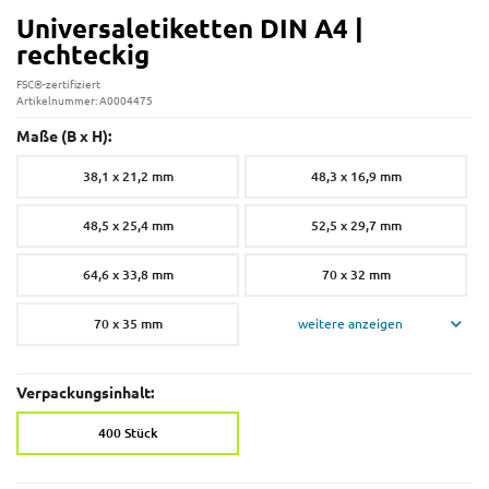
Universaletiketten DIN A4 |
rechteckig
FSC®-zertifiziert
Artikelnummer: A0004475
Maße (B x H):
38,1 x 21,2 mm
48,3 x 16,9 mm
48,5 x 25,4 mm
52,5 x 29,7 mm
64,6 x 33,8 mm
70 x 32 mm
70 x 35 mm
weitere anzeigen
Verpackungsinhalt:
400 Stück