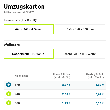
Umzugskarton
Artikelnummer: A0003775
Innenmaß (L x B x H):
440 x 340 x 474 mm
650 x 350 x 370 mm
Wellenart:
Doppelwelle (BC-Welle)
Doppelwelle (EB-Welle)
Preis / Stück
Preis / Stück
ab Menge
(exkl. MwSt.)
(inkl. MwSt.)
120
2,37 €
2,82 €
240
2,05 €
2,44 €
600
1,79 €
2,13 €