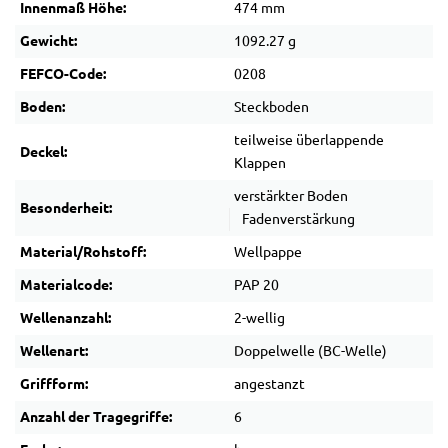
Innenmaß Höhe:
474 mm
Gewicht:
1092.27 g
FEFCO-Code:
0208
Boden:
Steckboden
teilweise überlappende
Deckel:
Klappen
verstärkter Boden
Besonderheit:
Fadenverstärkung
Material/Rohstoff:
Wellpappe
Materialcode:
PAP 20
Wellenanzahl:
2-wellig
Wellenart:
Doppelwelle (BC-Welle)
Griffform:
angestanzt
Anzahl der Tragegriffe:
6