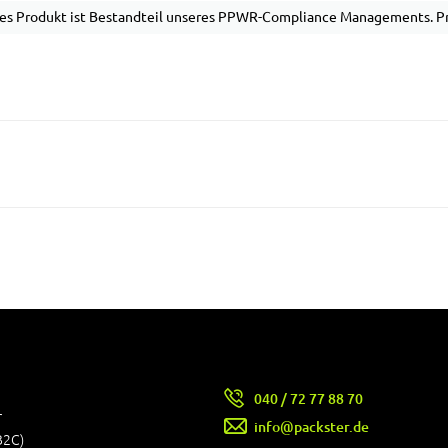
es Produkt ist Bestandteil unseres PPWR-Compliance Managements. Pro
040 / 72 77 88 70
r
info@packster.de
B2C)