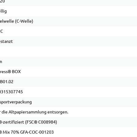
 20
llig
elwelle (C-Welle)
 C
stanzt
n
gress® BOX
B01.02
0315307745
sportverpackung
 die Altpapiersammlung entsorgen.
-zertifiziert (FSC® C008984)
® Mix 70% GFA-COC-001203