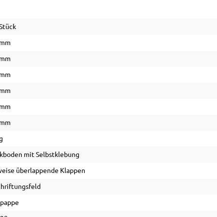
Stück
 mm
 mm
 mm
 mm
 mm
 mm
g
kboden mit Selbstklebung
weise überlappende Klappen
hriftungsfeld
lpappe