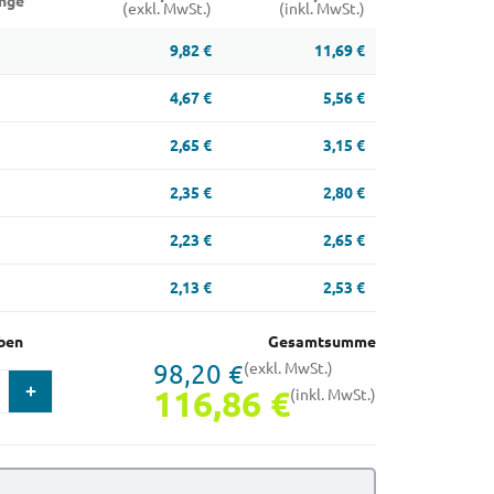
nge
(exkl. MwSt.)
(inkl. MwSt.)
9,82 €
11,69 €
4,67 €
5,56 €
2,65 €
3,15 €
2,35 €
2,80 €
2,23 €
2,65 €
2,13 €
2,53 €
ben
Gesamtsumme
98,20 €
(exkl. MwSt.)
116,86 €
(inkl. MwSt.)