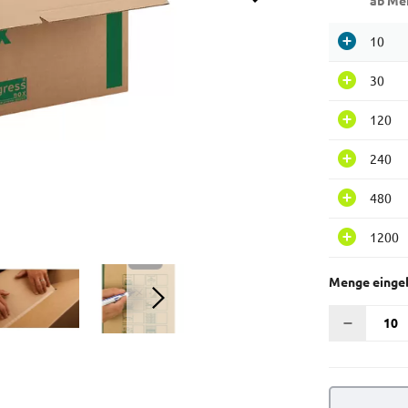
ab Me
10
30
120
240
480
1200
Menge einge