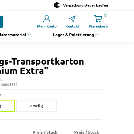
Verpackung clever kaufen
0
Mein Konto
Kontakt
Warenkorb
olstermaterial
Lager & Palettierung
s-Transportkarton
ium Extra"
rt
: A0005672
:
g
2-wellig
Preis / Stück
Preis / Stück