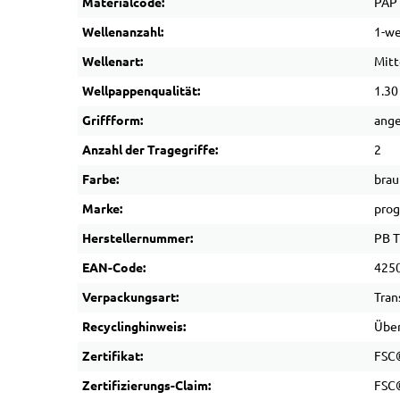
Materialcode:
PAP
Wellenanzahl:
1-we
Wellenart:
Mitt
Wellpappenqualität:
1.30
Griffform:
ange
Anzahl der Tragegriffe:
2
Farbe:
brau
Marke:
pro
Herstellernummer:
PB T
EAN-Code:
425
Verpackungsart:
Tran
Recyclinghinweis:
Über
Zertifikat:
FSC®
Zertifizierungs-Claim:
FSC