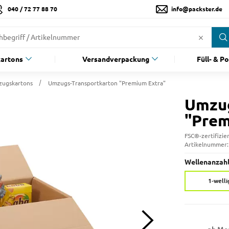
040 / 72 77 88 70
info@packster.de
artons
Versandverpackung
Füll- & P
ugskartons
Umzugs-Transportkarton "Premium Extra"
Umzug
"Prem
FSC®-zertifizie
Artikelnummer
Wellenanzahl
1-welli