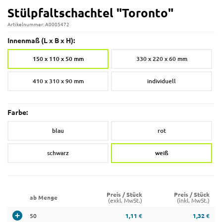
Stülpfaltschachtel "Toronto"
Artikelnummer: A0005472
Innenmaß (L x B x H):
150 x 110 x 50 mm
330 x 220 x 60 mm
410 x 310 x 90 mm
individuell
Farbe:
blau
rot
schwarz
weiß
Preis / Stück
Preis / Stück
ab Menge
(exkl. MwSt.)
(inkl. MwSt.)
50
1,11 €
1,32 €