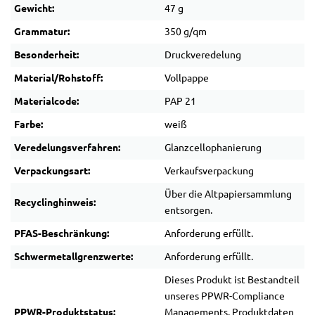
Gewicht:
47 g
Grammatur:
350 g/qm
Besonderheit:
Druckveredelung
Material/Rohstoff:
Vollpappe
Materialcode:
PAP 21
Farbe:
weiß
Veredelungsverfahren:
Glanzcellophanierung
Verpackungsart:
Verkaufsverpackung
Über die Altpapiersammlung
Recyclinghinweis:
entsorgen.
PFAS-Beschränkung:
Anforderung erfüllt.
Schwermetallgrenzwerte:
Anforderung erfüllt.
Dieses Produkt ist Bestandteil
unseres PPWR-Compliance
PPWR-Produktstatus:
Managements. Produktdaten