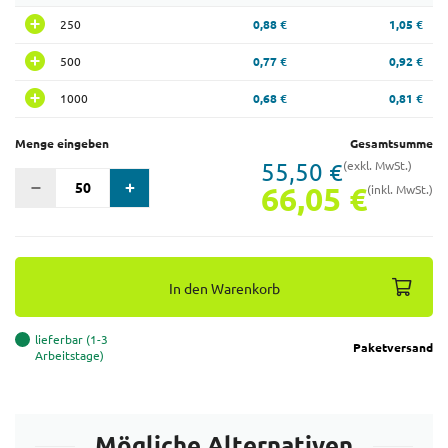
250
0,88 €
1,05 €
500
0,77 €
0,92 €
1000
0,68 €
0,81 €
Menge eingeben
Gesamtsumme
55,50 €
(exkl. MwSt.)
66,05 €
(inkl. MwSt.)
In den Warenkorb
lieferbar (1-3
Paketversand
Arbeitstage)
Mögliche Alternativen