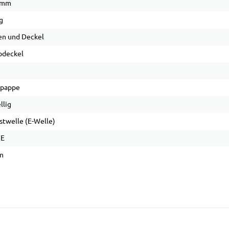
 mm
g
n und Deckel
pdeckel
lpappe
llig
stwelle (E-Welle)
 E
n