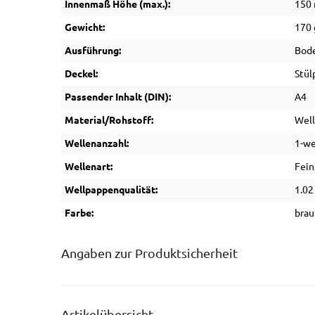
Innenmaß Höhe (max.):
150
Gewicht:
170 
Ausführung:
Bode
Deckel:
Stül
Passender Inhalt (DIN):
A4
Material/Rohstoff:
Wel
Wellenanzahl:
1-we
Wellenart:
Fein
Wellpappenqualität:
1.02
Farbe:
brau
Angaben zur Produktsicherheit
Artikelübersicht