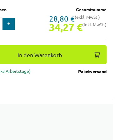
ben
Gesamtsumme
28,80 €
(exkl. MwSt.)
34,27 €
(inkl. MwSt.)
In den Warenkorb
(1-3 Arbeitstage)
Paketversand