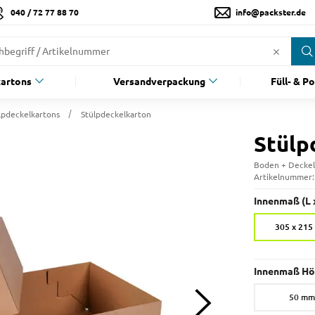
040 / 72 77 88 70
info@packster.de
artons
Versandverpackung
Füll- & P
lpdeckelkartons
Stülpdeckelkarton
Stülp
Boden + Deckel
Artikelnummer
Innenmaß (L x
305 x 21
Innenmaß Hö
50 mm