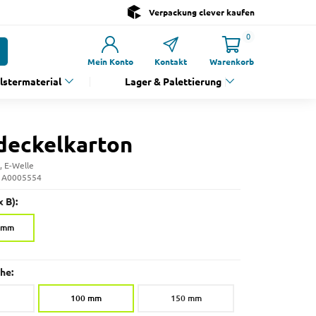
Verpackung clever kaufen
0
Mein Konto
Kontakt
Warenkorb
olstermaterial
Lager & Palettierung
deckelkarton
, E-Welle
: A0005554
 B):
5 mm
he:
100 mm
150 mm