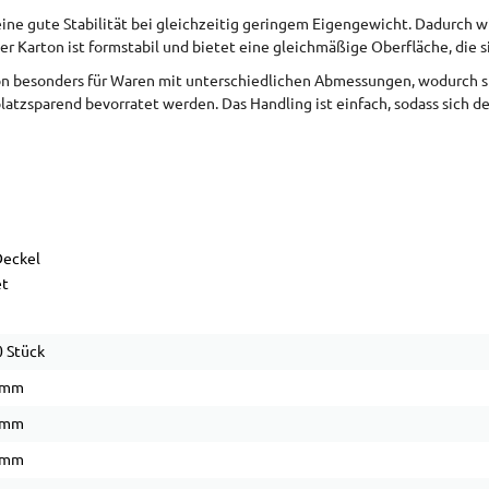
eine gute Stabilität bei gleichzeitig geringem Eigengewicht. Dadurch wi
 Karton ist formstabil und bietet eine gleichmäßige Oberfläche, die si
on besonders für Waren mit unterschiedlichen Abmessungen, wodurch sich
platzsparend bevorratet werden. Das Handling ist einfach, sodass sich de
Deckel
et
 Stück
 mm
 mm
 mm