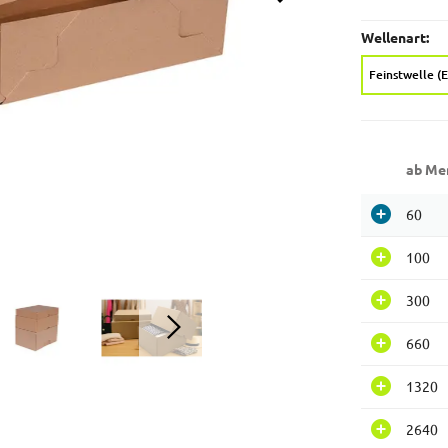
Wellenart:
Feinstwelle (
ab Me
60
100
300
660
1320
2640