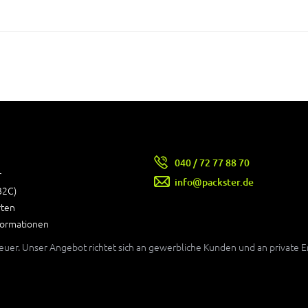
040 / 72 77 88 70
r
info@packster.de
B2C)
rten
formationen
teuer. Unser Angebot richtet sich an gewerbliche Kunden und an private 