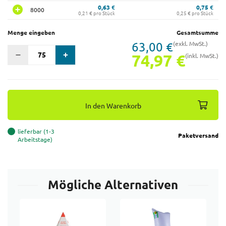
0,63 €
0,75 €
8000
0,21 € pro Stück
0,25 € pro Stück
Menge eingeben
Gesamtsumme
63,00 €
(exkl. MwSt.)
74,97 €
(inkl. MwSt.)
In den Warenkorb
lieferbar (1-3
Paketversand
Arbeitstage)
Mögliche Alternativen