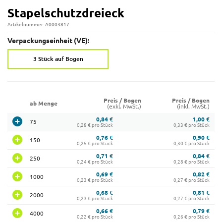
Stapelschutzdreieck
Artikelnummer: A0003817
Verpackungseinheit (VE):
3 Stück auf Bogen
Preis / Bogen
Preis / Bogen
ab Menge
(exkl. MwSt.)
(inkl. MwSt.)
0,84 €
1,00 €
75
0,28 € pro Stück
0,33 € pro Stück
0,76 €
0,90 €
150
0,25 € pro Stück
0,30 € pro Stück
0,71 €
0,84 €
250
0,24 € pro Stück
0,28 € pro Stück
0,69 €
0,82 €
1000
0,23 € pro Stück
0,27 € pro Stück
0,68 €
0,81 €
2000
0,23 € pro Stück
0,27 € pro Stück
0,66 €
0,79 €
4000
0,22 € pro Stück
0,26 € pro Stück