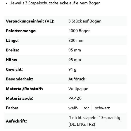
Jeweils 3 Stapelschutzdreiecke auf einem Bogen
Verpackungseinheit (VE):
3 Stück auf Bogen
Palettenmenge:
4000 Bogen
Länge:
200 mm
Breite:
95 mm
Höhe:
95 mm
Gewicht:
91 g
Besonderheit:
Aufdruck
Material/Rohstoff:
Wellpappe
Materialcode:
PAP 20
Farbe:
weiß
rot
schwarz
"! nicht stapeln !" 3-sprachig
Aufschrift:
(DE, ENG, FRZ)