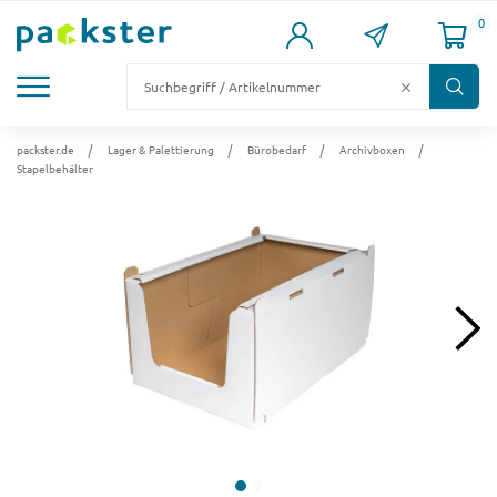
0
KARTONS
VERSANDKARTONS
VERSANDVERPACKUNG
FÜLL- & POLSTERMATERIAL
LAGER & PALETTIERUNG
packster.de
Lager & Palettierung
Bürobedarf
Archivboxen
Stapelbehälter