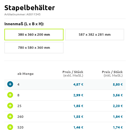
Stapelbehälter
Artikelnummer: A0011545
Innenmaß (L x B x H):
380 x 360 x 200 mm
587 x 382 x 281 mm
780 x 580 x 360 mm
Preis / Stück
Preis / Stück
ab Menge
(exkl. MwSt.)
(inkl. MwSt.)
4
4,87 €
5,80 €
8
2,99 €
3,56 €
25
1,85 €
2,20 €
260
1,55 €
1,84 €
520
1,46 €
1,74 €