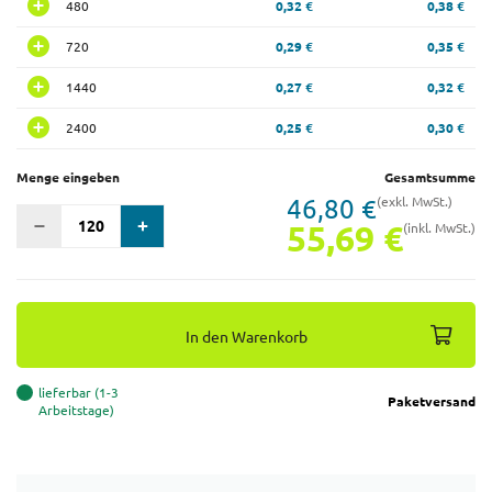
480
0,32 €
0,38 €
720
0,29 €
0,35 €
1440
0,27 €
0,32 €
2400
0,25 €
0,30 €
Menge eingeben
Gesamtsumme
46,80 €
(exkl. MwSt.)
55,69 €
(inkl. MwSt.)
In den Warenkorb
lieferbar (1-3
Paketversand
Arbeitstage)