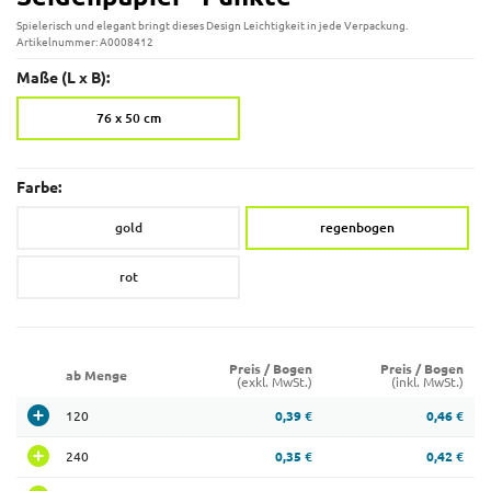
Spielerisch und elegant bringt dieses Design Leichtigkeit in jede Verpackung.
Artikelnummer: A0008412
Maße (L x B):
76 x 50 cm
Farbe:
gold
regenbogen
rot
Preis / Bogen
Preis / Bogen
ab Menge
(exkl. MwSt.)
(inkl. MwSt.)
120
0,39 €
0,46 €
240
0,35 €
0,42 €