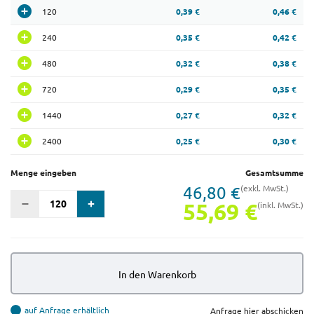
120
0,39 €
0,46 €
240
0,35 €
0,42 €
480
0,32 €
0,38 €
720
0,29 €
0,35 €
1440
0,27 €
0,32 €
2400
0,25 €
0,30 €
Menge eingeben
Gesamtsumme
46,80 €
(exkl. MwSt.)
55,69 €
(inkl. MwSt.)
In den Warenkorb
auf Anfrage erhältlich
Anfrage hier abschicken