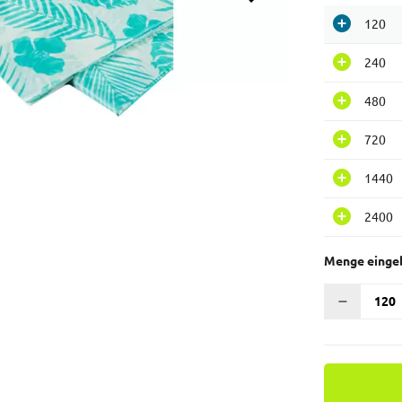
120
240
480
720
1440
2400
Menge einge