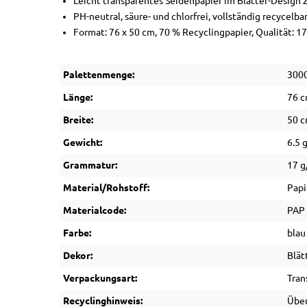
Leicht transparentes Seidenpapier im Blätter-Design
PH-neutral, säure- und chlorfrei, vollständig recycelba
Format: 76 x 50 cm, 70 % Recyclingpapier, Qualität: 1
Palettenmenge:
300
Länge:
76 
Breite:
50 
Gewicht:
6.5 
Grammatur:
17 
Material/Rohstoff:
Papi
Materialcode:
PAP
Farbe:
blau
Dekor:
Blät
Verpackungsart:
Tran
Recyclinghinweis:
Über