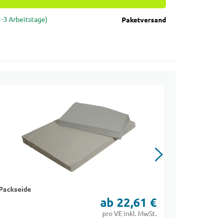
(1-3 Arbeitstage)
Paketversand
Packseide
Juweliers
ab 22,61 €
pro VE inkl. MwSt.