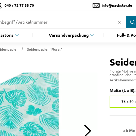
040 / 72 77 88 70
info@packster.de
artons
Versandverpackung
Füll- & P
idenpapier
Seidenpapier "Floral"
Seide
Florale Motive
empfindliche P
Artikelnummer
Maße (L x B):
76 x 50 
ab Me