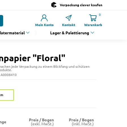
Verpackung clever kaufen
0
Mein Konto
Kontakt
Warenkorb
olstermaterial
Lager & Palettierung
npapier "Floral"
 machen jede Verpackung zu einem Blickfang und schützen
rodukte.
: A0008410
cm
Preis / Bogen
Preis / Bogen
nge
(exkl. MwSt.)
(inkl. MwSt.)