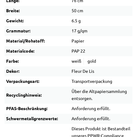
Länge:
76 cm
Breite:
50 cm
Gewicht:
6.5 g
Grammatur:
17 g/qm
Material/Rohstoff:
Papier
Materialcode:
PAP 22
Farbe:
weiß
gold
Dekor:
Fleur De Lis
Verpackungsart:
Transportverpackung
Über die Altpapiersammlung
Recyclinghinweis:
entsorgen.
PFAS-Beschränkung:
Anforderung erfüllt.
Schwermetallgrenzwerte:
Anforderung erfüllt.
Dieses Produkt ist Bestandteil
unseres PPWR-Compliance