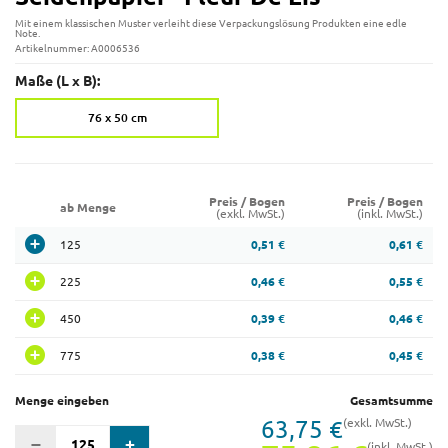
Mit einem klassischen Muster verleiht diese Verpackungslösung Produkten eine edle
Note.
Artikelnummer: A0006536
Maße (L x B):
76 x 50 cm
Preis / Bogen
Preis / Bogen
ab Menge
(exkl. MwSt.)
(inkl. MwSt.)
125
0,51 €
0,61 €
225
0,46 €
0,55 €
450
0,39 €
0,46 €
775
0,38 €
0,45 €
Menge eingeben
Gesamtsumme
63,75 €
(exkl. MwSt.)
(inkl. MwSt.)