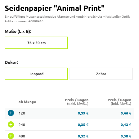
Seidenpapier "Animal Print"
Ein auffälliges Muster setzt kreative Akzente und kombiniert Schutz mit stilvoller Optik.
Artikelnummer: A0008416
Maße (L x B):
76 x 50 cm
Dekor:
Leopard
Zebra
Preis / Bogen
Preis / Bogen
ab Menge
(exkl. MwSt.)
(inkl. MwSt.)
120
0,39 €
0,46 €
240
0,35 €
0,42 €
480
0,32 €
0,38 €