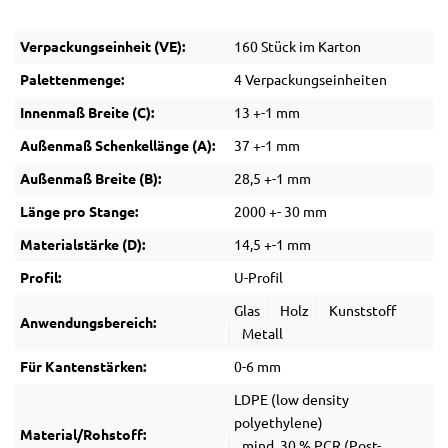
Verpackungseinheit (VE):
160 Stück im Karton
Palettenmenge:
4 Verpackungseinheiten
Innenmaß Breite (C):
13 +-1 mm
Außenmaß Schenkellänge (A):
37 +-1 mm
Außenmaß Breite (B):
28,5 +-1 mm
Länge pro Stange:
2000 +- 30 mm
Materialstärke (D):
14,5 +-1 mm
Profil:
U-Profil
Glas
Holz
Kunststoff
Anwendungsbereich:
Metall
Für Kantenstärken:
0-6 mm
LDPE (low density
polyethylene)
Material/Rohstoff:
mind. 30 % PCR (Post-