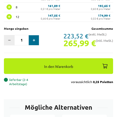
161,89 €
192,65 €
8
0,51 € pro Meter
0,60 € pro Meter
147,05 €
174,99 €
12
0,46 € pro Meter
0,55 € pro Meter
Menge eingeben
Gesamtsumme
223,52 €
(exkl. MwSt.)
265,99 €
(inkl. MwSt.)
In den Warenkorb
lieferbar (2-4
voraussichtlich
0,25 Paletten
Arbeitstage)
Mögliche Alternativen