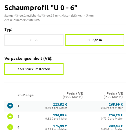
Schaumprofil "U 0 - 6"
Stangenlänge: 2 m, Schenkellänge: 37 mm, Materialstärke: 14,5 mm
Artikelnummer: A0002892
Typ:
0 - 6
0 - 6/2 m
Verpackungseinheit (VE):
160 Stück im Karton
Preis / VE
Preis / VE
ab Menge
(exkl. MwSt.)
(inkl. MwSt.)
223,52 €
265,99 €
1
0,70 € pro Meter
0,83 € pro Meter
196,85 €
234,25 €
2
0,62 € pro Meter
0,73 € pro Meter
175,99 €
209,43 €
4
0,55 € pro Meter
0,65 € pro Meter