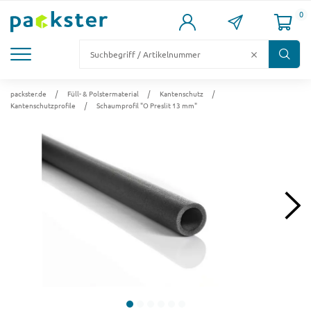
0
KARTONS
VERSANDKARTONS
VERSANDVERPACKUNG
FÜLL- & POLSTERMATERIAL
LAGER & PALETTIERUNG
packster.de
Füll- & Polstermaterial
Kantenschutz
Kantenschutzprofile
Schaumprofil "O Preslit 13 mm"