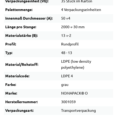
Verpackungseinheit (VE):
35 Stück im Karton
Palettenmenge:
4 Verpackungseinheiten
Innenmaß Durchmesser (A):
50 +4
Länge pro Stange:
2000 +-30 mm
Materialstärke (B):
13 +-2
Profil:
Rundprofil
Typ:
48 - 13
LDPE (low density
Material/Rohstoff:
polyethylene)
Materialcode:
LDPE 4
Farbe:
grau
Marke:
NOMAPACK® O
Herstellernummer:
3001059
Verpackungsart:
Transportverpackung