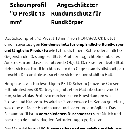
Schaumprofil
– Angeschlitzter
"O Preslit 13
Rundumschutz für
mm"
Rundkörper
Das Schaumprofil "O Preslit 13 mm" von NOMAPACK® bietet
einen zuverlässigen
Rundumschutz für empfindliche Rundkörper
und längliche Produkte
wie Fahrradrahmen, Rohre oder ähnliche
Gegenstände. Das angeschlitzte Profil ermöglicht ein einfaches
Aufstecken auf das zu schützende Objekt. Dank seiner Flexibilität
dehnt sich das Profil leicht aus, um den Gegenstand vollständig zu
umschließen und bietet so einen sicheren und stabilen Halt.
Hergestellt aus hochwertigem PE-LD-Schaum (einzelne Größen
mit mindestens 30 % Rezyklat) mit einer Materialstärke von 13
mm, schützt das Profil vor mechanischen Einwirkungen wie
Stößen und Kratzern. Es wird als Stangenware im Karton geliefert,
was eine einfache Handhabung und Lagerung ermöglicht. Das
Schaumprofil ist in
verschiedenen Durchmessern
erhältlich und
passt sich den individuellen Anforderungen perfekt an.
Das Material ist
zu 100 % recycelbar und umweltfreundlich
, was