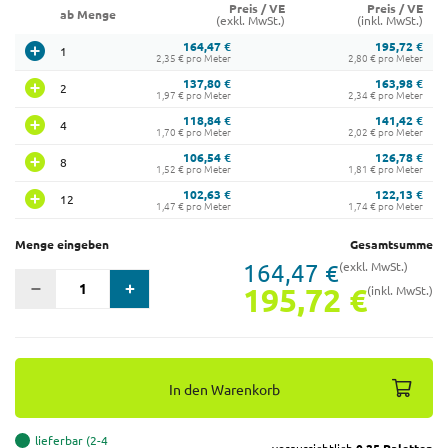
Preis / VE
Preis / VE
ab Menge
(exkl. MwSt.)
(inkl. MwSt.)
164,47 €
195,72 €
1
2,35 € pro Meter
2,80 € pro Meter
137,80 €
163,98 €
2
1,97 € pro Meter
2,34 € pro Meter
118,84 €
141,42 €
4
1,70 € pro Meter
2,02 € pro Meter
106,54 €
126,78 €
8
1,52 € pro Meter
1,81 € pro Meter
102,63 €
122,13 €
12
1,47 € pro Meter
1,74 € pro Meter
Menge eingeben
Gesamtsumme
164,47 €
(exkl. MwSt.)
195,72 €
(inkl. MwSt.)
In den Warenkorb
lieferbar (2-4