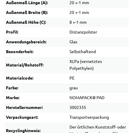
Außenmaß Länge (A):
20 +-1 mm
Außenmaß Breite (B):
20 +-1 mm
Außenmaß Höhe (C):
8 +-1 mm
Profil:
Distanzpolster
Anwendungsbereich:
Glas
Besonderheit:
Selbsthaftend
XLPa (vernetztes
Material/Rohstoff:
Polyethylen)
Materialcode:
PE
Farbe:
grau
Marke:
NOMAPACK® PAD
Herstellernummer:
3002335
Verpackungsart:
Transportverpackung
Der örtlichen Kunststoff- oder
Recyclinghinweis: