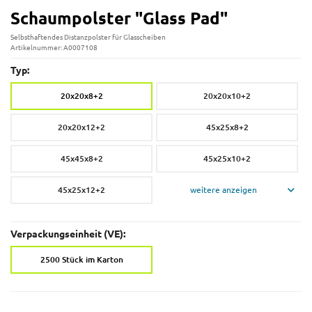
Schaumpolster "Glass Pad"
Selbsthaftendes Distanzpolster für Glasscheiben
Artikelnummer: A0007108
Typ:
20x20x8+2
20x20x10+2
20x20x12+2
45x25x8+2
45x45x8+2
45x25x10+2
45x25x12+2
weitere anzeigen
Verpackungseinheit (VE):
2500 Stück im Karton