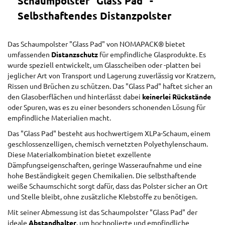
Schaumpolster "Glass Pad" -
Selbsthaftendes Distanzpolster
Das Schaumpolster "Glass Pad" von NOMAPACK® bietet
umfassenden
Distanzschutz
für empfindliche Glasprodukte. Es
wurde speziell entwickelt, um Glasscheiben oder -platten bei
jeglicher Art von Transport und Lagerung zuverlässig vor Kratzern,
Rissen und Brüchen zu schützen. Das "Glass Pad" haftet sicher an
den Glasoberflächen und hinterlässt dabei
keinerlei Rückstände
oder Spuren, was es zu einer besonders schonenden Lösung für
empfindliche Materialien macht.
Das "Glass Pad" besteht aus hochwertigem XLPa-Schaum, einem
geschlossenzelligen, chemisch vernetzten Polyethylenschaum.
Diese Materialkombination bietet exzellente
Dämpfungseigenschaften, geringe Wasseraufnahme und eine
hohe Beständigkeit gegen Chemikalien. Die selbsthaftende
weiße Schaumschicht sorgt dafür, dass das Polster sicher an Ort
und Stelle bleibt, ohne zusätzliche Klebstoffe zu benötigen.
Mit seiner Abmessung ist das Schaumpolster "Glass Pad" der
ideale
Abstandhalter
, um hochpolierte und empfindliche