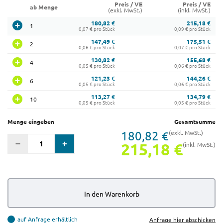
Preis / VE
Preis / VE
ab Menge
(exkl. MwSt.)
(inkl. MwSt.)
180,82 €
215,18 €
1
0,07 € pro Stück
0,09 € pro Stück
147,49 €
175,51 €
2
0,06 € pro Stück
0,07 € pro Stück
130,82 €
155,68 €
4
0,05 € pro Stück
0,06 € pro Stück
121,23 €
144,26 €
6
0,05 € pro Stück
0,06 € pro Stück
113,27 €
134,79 €
10
0,05 € pro Stück
0,05 € pro Stück
Menge eingeben
Gesamtsumme
180,82 €
(exkl. MwSt.)
215,18 €
(inkl. MwSt.)
In den Warenkorb
auf Anfrage erhältlich
Anfrage hier abschicken