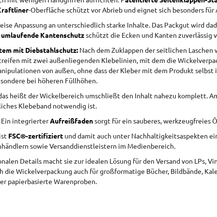
ich mit wenigen Handgriffen aufrichten. P
atentierte Seitenklappen-Sta
raftliner
-Oberfläche schützt vor Abrieb und eignet sich besonders f
eise Anpassung an unterschiedlich starke Inhalte. Das Packgut wird d
r
umlaufende Kantenschutz
schützt die Ecken und Kanten zuverlässig 
tem mit Diebstahlschutz:
Nach dem Zuklappen der seitlichen Laschen w
treifen mit zwei außenliegenden Klebelinien, mit dem die Wickelverpac
Manipulationen von außen, ohne dass der Kleber mit dem Produkt selbst
besondere bei höheren Füllhöhen.
 das heißt der Wickelbereich umschließt den Inhalt nahezu komplett. A
zliches Klebeband notwendig ist.
Ein integrierter
Aufreißfaden
sorgt für ein sauberes, werkzeugfreies 
ist
FSC®-zertifiziert
und damit auch unter Nachhaltigkeitsaspekten ein
tenhändlern sowie Versanddienstleistern im Medienbereich.
alen Details macht sie zur idealen Lösung für den Versand von LPs, Vi
h die Wickelverpackung auch für großformatige Bücher, Bildbände, Kale
er papierbasierte Warenproben.