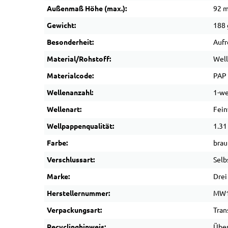
Außenmaß Höhe (max.):
92 
Gewicht:
188 
Besonderheit:
Aufr
Material/Rohstoff:
Wel
Materialcode:
PAP
Wellenanzahl:
1-we
Wellenart:
Fein
Wellpappenqualität:
1.31
Farbe:
brau
Verschlussart:
Selb
Marke:
Drei
Herstellernummer:
MW
Verpackungsart:
Tran
Recyclinghinweis:
Über