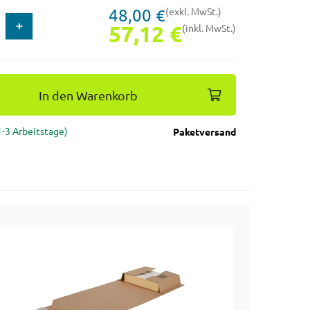
48,00 €
(exkl. MwSt.)
57,12 €
(inkl. MwSt.)
In den Warenkorb
(1-3 Arbeitstage)
Paketversand