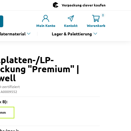
Verpackung clever kaufen
0
Mein Konto
Kontakt
Warenkorb
olstermaterial
Lager & Palettierung
lplatten-/LP-
ckung "Premium" |
well
-zertifiziert
: A0009552
 B):
0 mm