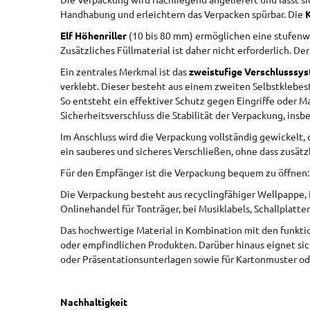
Die Verpackung wird flachliegend angeliefert und lässt s
Handhabung und erleichtern das Verpacken spürbar. Die
K
Elf Höhenriller
(10 bis 80 mm) ermöglichen eine stufenw
Zusätzliches Füllmaterial ist daher nicht erforderlich. De
Ein zentrales Merkmal ist das
zweistufige Verschlusssys
verklebt. Dieser besteht aus einem zweiten Selbstklebes
So entsteht ein effektiver Schutz gegen Eingriffe oder 
Sicherheitsverschluss die Stabilität der Verpackung, ins
Im Anschluss wird die Verpackung vollständig gewickelt,
ein sauberes und sicheres Verschließen, ohne dass zusät
Für den Empfänger ist die Verpackung bequem zu öffnen: 
Die Verpackung besteht aus recyclingfähiger Wellpappe, 
Onlinehandel für Tonträger, bei Musiklabels, Schallplat
Das hochwertige Material in Kombination mit den funktion
oder empfindlichen Produkten. Darüber hinaus eignet sic
oder Präsentationsunterlagen sowie für Kartonmuster od
Nachhaltigkeit