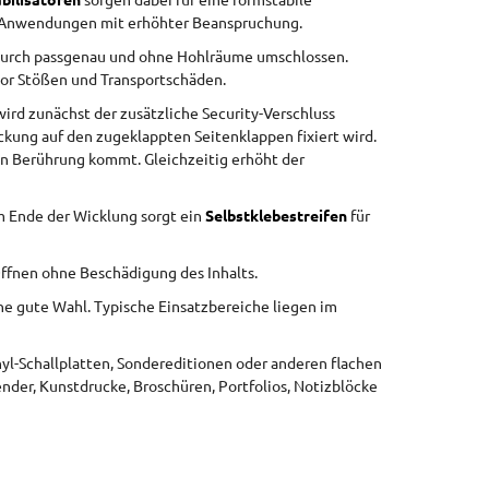
bilisatoren
sorgen dabei für eine formstabile
ür Anwendungen mit erhöhter Beanspruchung.
adurch passgenau und ohne Hohlräume umschlossen.
vor Stößen und Transportschäden.
ird zunächst der zusätzliche Security-Verschluss
kung auf den zugeklappten Seitenklappen fixiert wird.
 in Berührung kommt. Gleichzeitig erhöht der
m Ende der Wicklung sorgt ein
Selbstklebestreifen
für
Öffnen ohne Beschädigung des Inhalts.
e gute Wahl. Typische Einsatzbereiche liegen im
nyl-Schallplatten, Sondereditionen oder anderen flachen
nder, Kunstdrucke, Broschüren, Portfolios, Notizblöcke