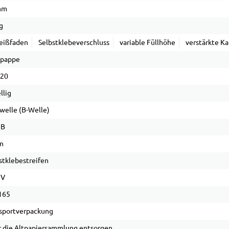
mm
g
eißfaden
Selbstklebeverschluss
variable Füllhöhe
verstärkte K
lpappe
 20
llig
welle (B-Welle)
 B
n
stklebestreifen
 V
165
sportverpackung
 die Altpapiersammlung entsorgen.