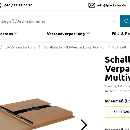
040 / 72 77 88 70
info@packster.de
artons
Versandverpackung
Füll- & P
LP-Versandkartons
Schallplatten-/LP-Verpackung "Premium" | Multiwell
Schal
Verpa
Multi
1-wellig LP FSC®
Artikelnummer
Innenmaß (L x
320 x 32