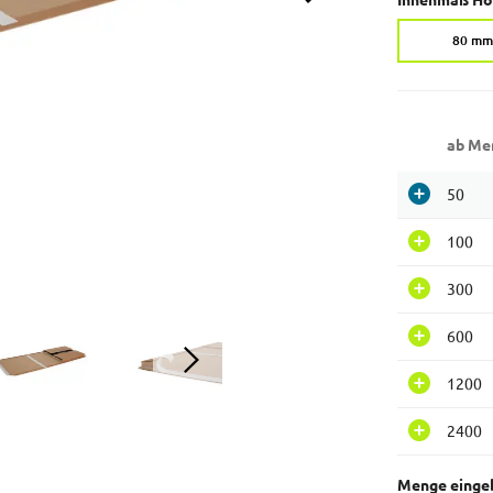
Innenmaß Höh
80 mm
ab Me
50
100
300
600
1200
2400
Menge einge