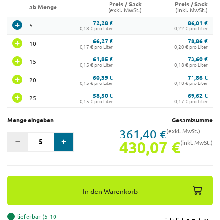
Preis / Sack
Preis / Sack
ab Menge
(exkl. MwSt.)
(inkl. MwSt.)
72,28 €
86,01 €
5
0,18 € pro Liter
0,22 € pro Liter
66,27 €
78,86 €
10
0,17 € pro Liter
0,20 € pro Liter
61,85 €
73,60 €
15
0,15 € pro Liter
0,18 € pro Liter
60,39 €
71,86 €
20
0,15 € pro Liter
0,18 € pro Liter
58,50 €
69,62 €
25
0,15 € pro Liter
0,17 € pro Liter
Menge eingeben
Gesamtsumme
361,40 €
(exkl. MwSt.)
430,07 €
(inkl. MwSt.)
In den Warenkorb
lieferbar (5-10