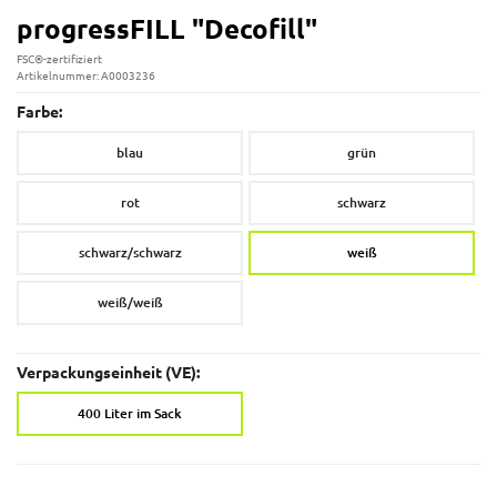
progressFILL "Decofill"
FSC®-zertifiziert
Artikelnummer: A0003236
Farbe:
blau
grün
rot
schwarz
schwarz/schwarz
weiß
weiß/weiß
Verpackungseinheit (VE):
400 Liter im Sack