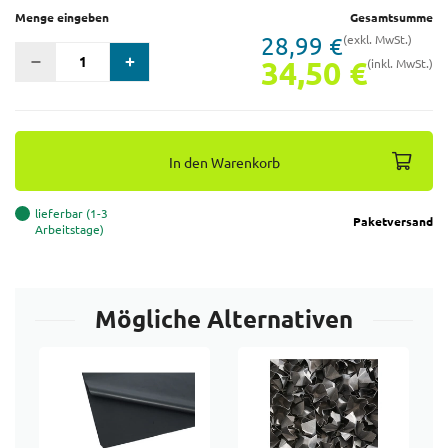
Menge eingeben
Gesamtsumme
28,99 €
(exkl. MwSt.)
34,50 €
(inkl. MwSt.)
In den Warenkorb
lieferbar (1-3
Paketversand
Arbeitstage)
Mögliche Alternativen