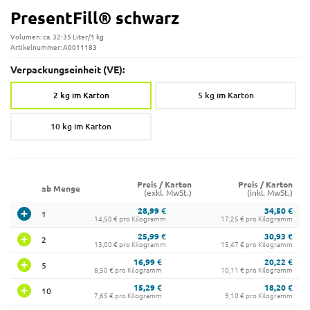
PresentFill® schwarz
Volumen: ca. 32-35 Liter/1 kg
Artikelnummer: A0011183
Verpackungseinheit (VE):
2 kg im Karton
5 kg im Karton
10 kg im Karton
Preis / Karton
Preis / Karton
ab Menge
(exkl. MwSt.)
(inkl. MwSt.)
28,99 €
34,50 €
1
14,50 € pro Kilogramm
17,25 € pro Kilogramm
25,99 €
30,93 €
2
13,00 € pro Kilogramm
15,47 € pro Kilogramm
16,99 €
20,22 €
5
8,50 € pro Kilogramm
10,11 € pro Kilogramm
15,29 €
18,20 €
10
7,65 € pro Kilogramm
9,10 € pro Kilogramm