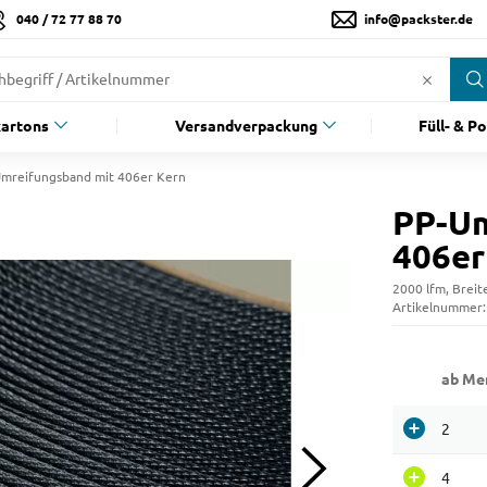
040 / 72 77 88 70
info@packster.de
artons
Versandverpackung
Füll- & P
mreifungsband mit 406er Kern
PP-Um
406er
2000 lfm, Breit
Artikelnummer
ab Me
2
4