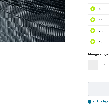
8
14
26
52
Menge einge
auf Anfrag