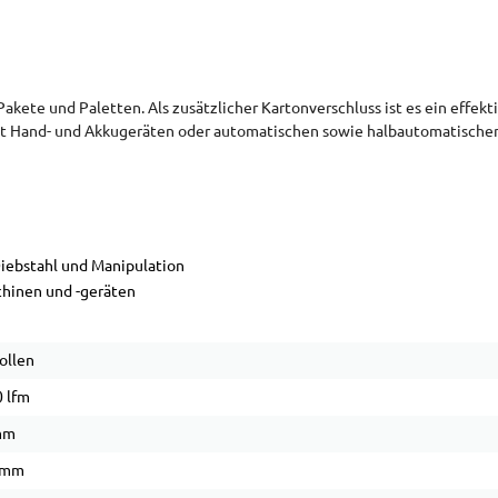
kete und Paletten. Als zusätzlicher Kartonverschluss ist es ein effek
 mit Hand- und Akkugeräten oder automatischen sowie halbautomatisch
Diebstahl und Manipulation
chinen und -geräten
ollen
 lfm
mm
 mm