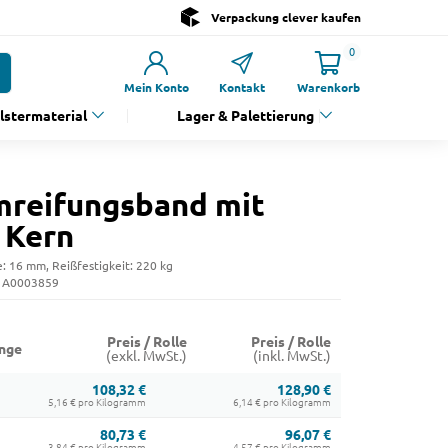
Verpackung clever kaufen
0
Mein Konto
Kontakt
Warenkorb
olstermaterial
Lager & Palettierung
reifungsband mit
 Kern
e: 16 mm, Reißfestigkeit: 220 kg
: A0003859
Preis / Rolle
Preis / Rolle
nge
(exkl. MwSt.)
(inkl. MwSt.)
108,32 €
128,90 €
5,16 € pro Kilogramm
6,14 € pro Kilogramm
80,73 €
96,07 €
3,84 € pro Kilogramm
4,57 € pro Kilogramm