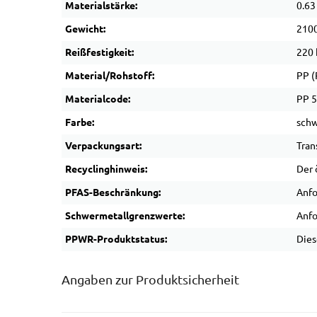
Materialstärke:
0.6
Gewicht:
2100
Reißfestigkeit:
220 
Material/Rohstoff:
PP (
Materialcode:
PP 5
Farbe:
schw
Verpackungsart:
Tran
Recyclinghinweis:
Der 
PFAS-Beschränkung:
Anfo
Schwermetallgrenzwerte:
Anfo
PPWR-Produktstatus:
Dies
Angaben zur Produktsicherheit