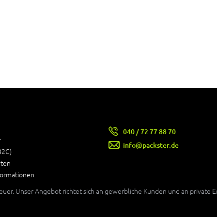
040 / 72 77 88 70
r
info@packster.de
B2C)
rten
formationen
teuer. Unser Angebot richtet sich an gewerbliche Kunden und an private 