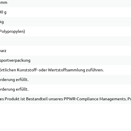
3 mm
0 g
kg
Polypropylen)
arz
sportverpackung
örtlichen Kunststoff- oder Wertstoffsammlung zuführen.
rderung erfüllt.
rderung erfüllt.
es Produkt ist Bestandteil unseres PPWR-Compliance Managements. Pro