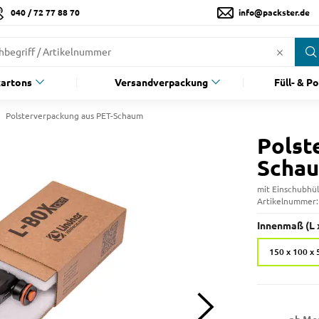
040 / 72 77 88 70
info@packster.de
artons
Versandverpackung
Füll- & P
Polsterverpackung aus PET-Schaum
Polst
Scha
mit Einschubhül
Artikelnummer
Innenmaß (L x
150 x 100 x