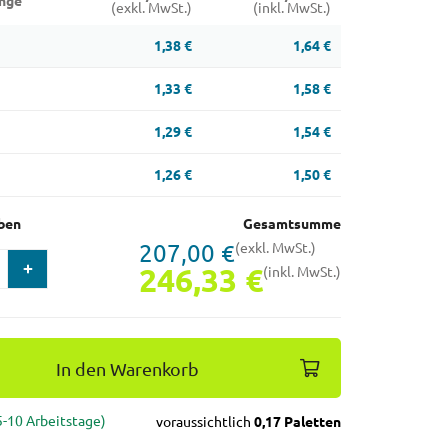
nge
(exkl. MwSt.)
(inkl. MwSt.)
1,38 €
1,64 €
1,33 €
1,58 €
1,29 €
1,54 €
1,26 €
1,50 €
ben
Gesamtsumme
207,00 €
(exkl. MwSt.)
246,33 €
(inkl. MwSt.)
In den Warenkorb
(5-10 Arbeitstage)
voraussichtlich
0,17 Paletten