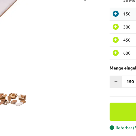
ab Me
150
300
450
600
Menge einge
lieferbar 