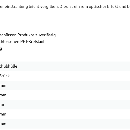
einstrahlung leicht vergilben. Dies ist ein rein optischer Effekt und 
chützen Produkte zuverlässig
chlossenen PET-Kreislauf
g
chubhülle
Stück
 mm
 mm
mm
 mm
 mm