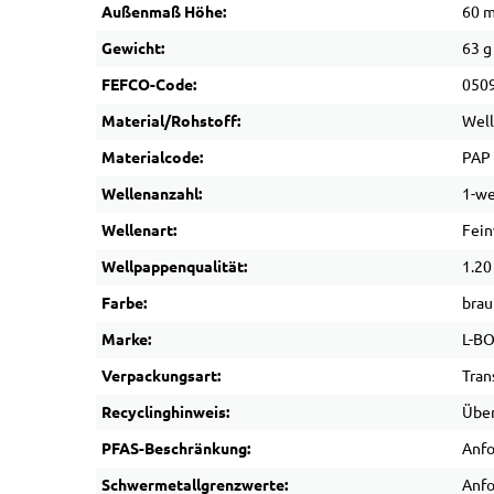
Außenmaß Höhe:
60 
Gewicht:
63 g
FEFCO-Code:
050
Material/Rohstoff:
Wel
Materialcode:
PAP
Wellenanzahl:
1-we
Wellenart:
Fein
Wellpappenqualität:
1.20
Farbe:
brau
Marke:
L-B
Verpackungsart:
Tran
Recyclinghinweis:
Über
PFAS-Beschränkung:
Anfo
Schwermetallgrenzwerte:
Anfo