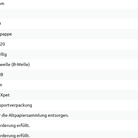
mm
9
lpappe
 20
llig
welle (B-Welle)
 B
n
OXpet
sportverpackung
 die Altpapiersammlung entsorgen.
rderung erfüllt.
rderung erfüllt.