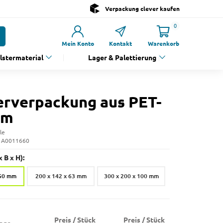
Verpackung clever kaufen
0
Mein Konto
Kontakt
Warenkorb
olstermaterial
Lager & Palettierung
erverpackung aus PET-
um
le
: A0011660
 B x H):
 50 mm
200 x 142 x 63 mm
300 x 200 x 100 mm
Preis / Stück
Preis / Stück