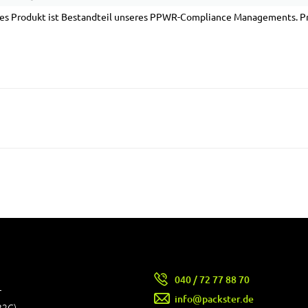
es Produkt ist Bestandteil unseres PPWR-Compliance Managements. Pro
040 / 72 77 88 70
r
info@packster.de
B2C)