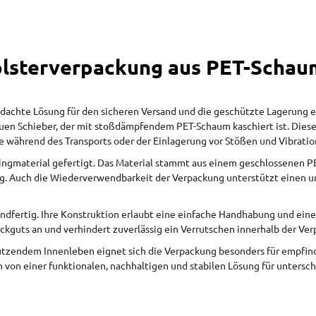
lsterverpackung aus PET-Schau
achte Lösung für den sicheren Versand und die geschützte Lagerung em
n Schieber, der mit stoßdämpfendem PET-Schaum kaschiert ist. Diese 
ie während des Transports oder der Einlagerung vor Stößen und Vibrat
ngmaterial gefertigt. Das Material stammt aus einem geschlossenen PE
. Auch die Wiederverwendbarkeit der Verpackung unterstützt einen u
ndfertig. Ihre Konstruktion erlaubt eine einfache Handhabung und eine
ckguts an und verhindert zuverlässig ein Verrutschen innerhalb der Ve
zendem Innenleben eignet sich die Verpackung besonders für empfindli
 von einer funktionalen, nachhaltigen und stabilen Lösung für unters