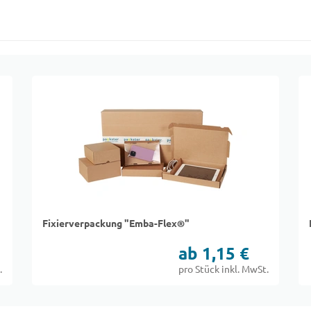
Fixierverpackung "Emba-Flex®"
ab 1,15 €
.
pro Stück inkl. MwSt.