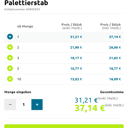
Palettierstab
Artikelnummer: A0003933
Preis / Stück
Preis / Stück
ab Menge
(exkl. MwSt.)
(inkl. MwSt.)
1
31,21 €
37,14 €
2
21,90 €
26,06 €
3
18,17 €
21,62 €
5
15,77 €
18,77 €
10
13,52 €
16,09 €
Menge eingeben
Gesamtsumme
31,21 €
(exkl. MwSt.)
37,14 €
(inkl. MwSt.)