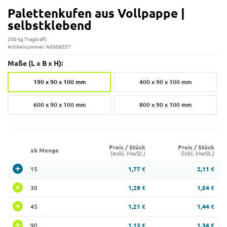
Palettenkufen aus Vollpappe |
selbstklebend
200 kg Tragkraft
Artikelnummer: A0008557
Maße (L x B x H):
190 x 90 x 100 mm
400 x 90 x 100 mm
600 x 90 x 100 mm
800 x 90 x 100 mm
Preis / Stück
Preis / Stück
ab Menge
(exkl. MwSt.)
(inkl. MwSt.)
15
1,77 €
2,11 €
30
1,29 €
1,54 €
45
1,21 €
1,44 €
90
1,13 €
1,34 €