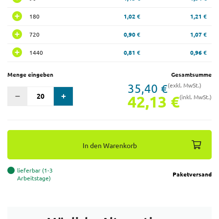
180
1,02 €
1,21 €
720
0,90 €
1,07 €
1440
0,81 €
0,96 €
Menge eingeben
Gesamtsumme
35,40 €
(exkl. MwSt.)
42,13 €
(inkl. MwSt.)
In den Warenkorb
lieferbar (1-3
Paketversand
Arbeitstage)