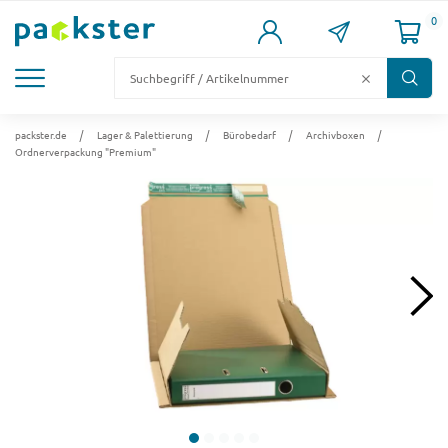
0
KARTONS
VERSANDKARTONS
VERSANDVERPACKUNG
FÜLL- & POLSTERMATERIAL
LAGER & PALETTIERUNG
packster.de
Lager & Palettierung
Bürobedarf
Archivboxen
Ordnerverpackung "Premium"