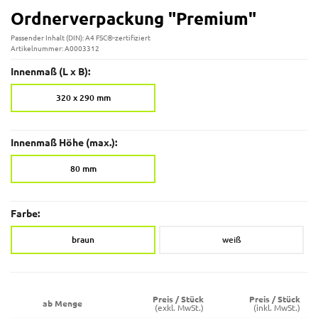
Ordnerverpackung "Premium"
Passender Inhalt (DIN): A4 FSC®-zertifiziert
Artikelnummer: A0003312
Innenmaß (L x B):
320 x 290 mm
Innenmaß Höhe (max.):
80 mm
Farbe:
braun
weiß
Preis / Stück
Preis / Stück
ab Menge
(exkl. MwSt.)
(inkl. MwSt.)