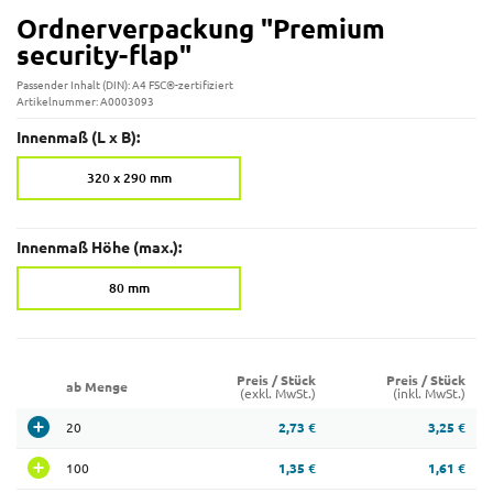
Ordnerverpackung "Premium
security-flap"
Passender Inhalt (DIN): A4 FSC®-zertifiziert
Artikelnummer: A0003093
Innenmaß (L x B):
320 x 290 mm
Innenmaß Höhe (max.):
80 mm
Preis / Stück
Preis / Stück
ab Menge
(exkl. MwSt.)
(inkl. MwSt.)
20
2,73 €
3,25 €
100
1,35 €
1,61 €