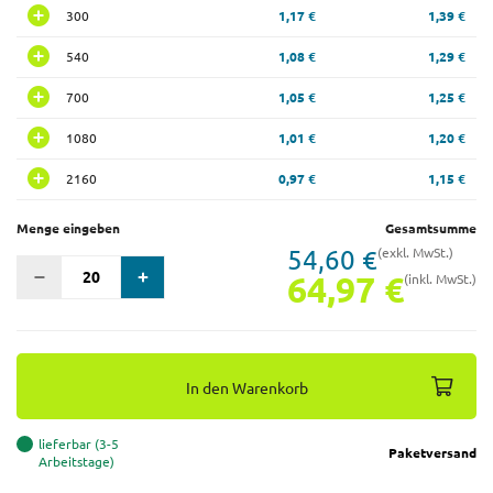
300
1,17 €
1,39 €
540
1,08 €
1,29 €
700
1,05 €
1,25 €
1080
1,01 €
1,20 €
2160
0,97 €
1,15 €
Menge eingeben
Gesamtsumme
54,60 €
(exkl. MwSt.)
64,97 €
(inkl. MwSt.)
In den Warenkorb
lieferbar (3-5
Paketversand
Arbeitstage)