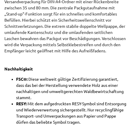
Versandverpackung für DIN-A4-Ordner mit einer Rückenbreite
zwischen 35 und 80 mm. Die zentrale Packgutaufnahme mit
„Stand-up“-Funktion sorgt für ein schnelles und komfortables
Befüllen. Hierbei schützt ein Sicherheitswellenschnitt vor
Schnittverletzungen. Die extrem stabile doppelte Wellpappe, der
umlaufende Kantenschutz und die umlaufenden seitlichen
Laschen bewahren das Packgut vor Beschädigungen. Verschlossen
wird die Verpackung mittels Selbstklebestreifen und durch den
Empfänger leicht geöffnet mit Hilfe des Aufreißfadens.
Nachhaltigkeit
FSC®:
Diese weltweit gültige Zertifizierung garantiert,
dass das bei der Herstellung verwendete Holz aus einer
nachhaltigen und umweltgerechten Waldbewirtschaftung
stammt.
RESY:
Mit dem aufgedruckten RESY-Symbol sind Entsorgung
und Wiederverwertung sichergestellt. Nur recyclingfähige
Transport- und Umverpackungen aus Papier und Pappe
dürfen das beliebte Symbol tragen.