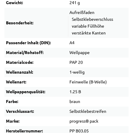
Gewicht:
241 g
Aufreißfaden
Selbstklebeverschluss
Besonderheit:
variable Füllhöhe
verstärkte Kanten
Passender Inhalt (DIN):
A4
Material/Rohstoff:
Wellpappe
Materialcode:
PAP 20
Wellenanzahl:
1-wellig
Wellenart:
Feinwelle (B-Welle)
Wellpappenqualität:
1.25 B
Farbe:
braun
Verschlussart:
Selbstklebestreifen
Marke:
progress® pack
Herstellernummer:
PP B03.05