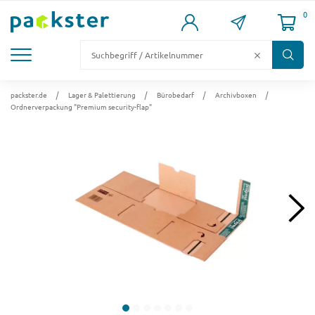
0
KARTONS
VERSANDKARTONS
VERSANDVERPACKUNG
FÜLL- & POLSTERMATERIAL
LAGER & PALETTIERUNG
packster.de
Lager & Palettierung
Bürobedarf
Archivboxen
Ordnerverpackung "Premium security-flap"